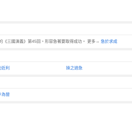
的《三國演義》第45回。形容急著要取得成功。 更多→
急於求成
功近利
操之過急
步為營