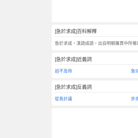
翻
譯
[急於求成]百科解釋
急於求成，漢語成語，出自明朝羅貫中所著
[急於求成]近義詞
迫不及待
急
[急於求成]反義詞
從長計議
步