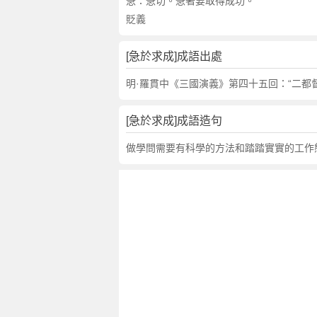
句
急：急切。急著要取得成功。
,
貶義
出
處
[急於求成]成語出處
,
急
明·羅貫中《三國演義》第四十五回：“二都督
於
求
[急於求成]成語造句
成
的
做學問需要有科學的方法和踏踏實實的工作
意
思
,
成
語
故
事
,
英
文