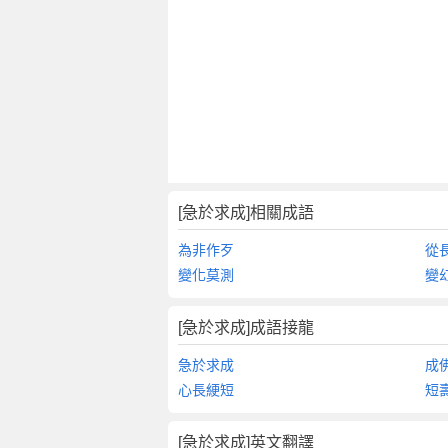
[急於求成]相關成語
為非作歹
從
變化莫測
變
[急於求成]成語接龍
急於求成
成
心長綆短
短
[急於求成]英文翻譯