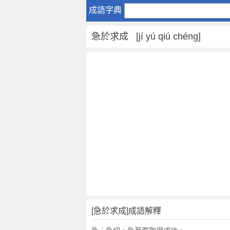
急
成語字典
於
求
急於求成 [jí yú qiú chéng]
成
是
什
麼
意
思
,
急
於
求
成
的
解
釋
,
[急於求成]成語解釋
造