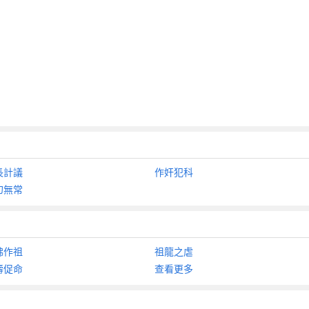
長計議
作奸犯科
幻無常
佛作祖
祖龍之虐
壽促命
查看更多