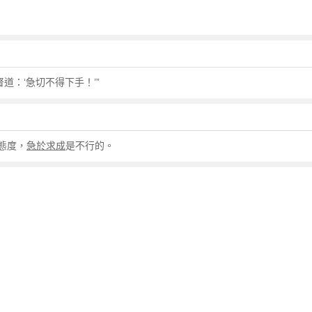
道：‘急切不得下手！’”
態度，
急於求成
是不行的。