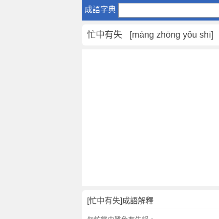
忙
成語字典
中
有
忙中有失 [máng zhōng yǒu shī]
失
是
什
麼
意
思
,
忙
中
有
失
的
解
釋
,
[忙中有失]成語解釋
造