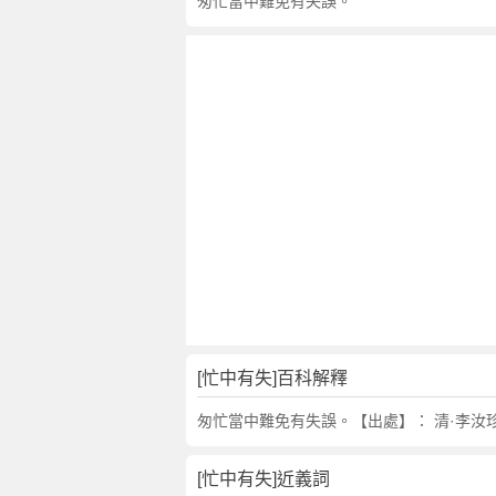
句
匆忙當中難免有失誤。
,
出
處
,
忙
中
有
失
的
意
思
,
成
語
[忙中有失]百科解釋
故
事
匆忙當中難免有失誤。【出處】： 清·李汝
,
英
[忙中有失]近義詞
文