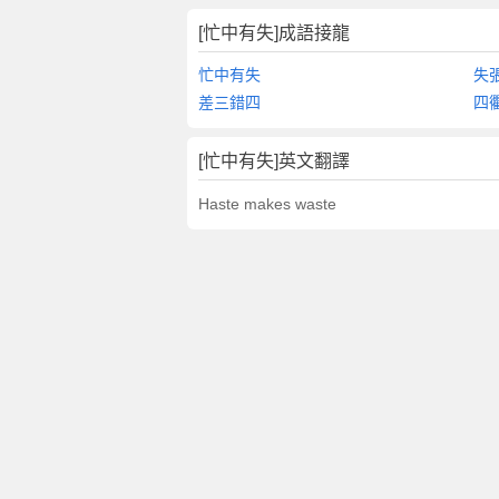
[忙中有失]成語接龍
忙中有失
失
差三錯四
四
[忙中有失]英文翻譯
Haste makes waste