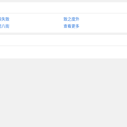
張失致
致之度外
衢八街
查看更多