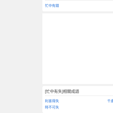
翻
忙中有錯
譯
[忙中有失]相關成語
利害得失
千
時不可失