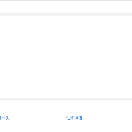
慮一失
忙不擇價