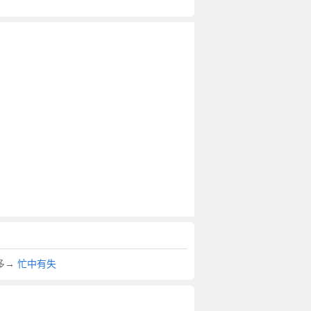
多→
忙中有失