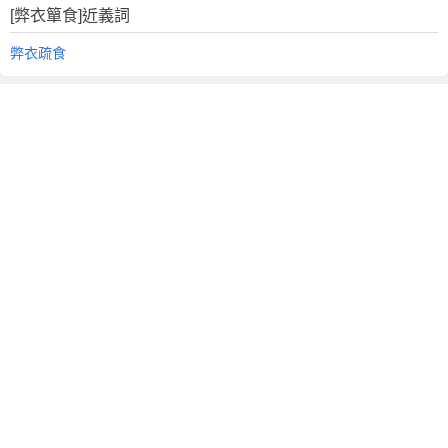
[弊衣簞食]近義詞
弊衣疏食