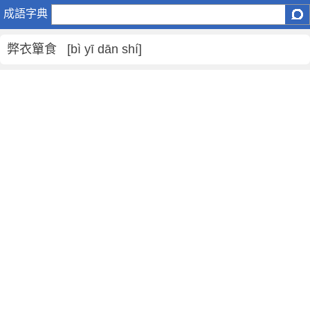
弊
成語字典
衣
簞
弊衣簞食 [bì yī dān shí]
食
是
什
麼
意
思
,
弊
衣
簞
食
的
解
釋
,
造