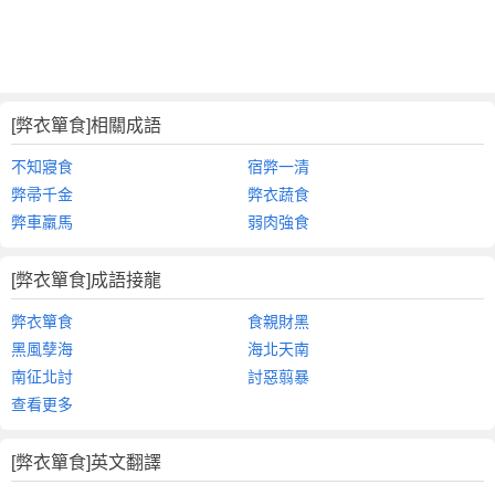
[弊衣簞食]相關成語
不知寢食
宿弊一清
弊帚千金
弊衣蔬食
弊車羸馬
弱肉強食
[弊衣簞食]成語接龍
弊衣簞食
食親財黑
黑風孽海
海北天南
南征北討
討惡翦暴
查看更多
[弊衣簞食]英文翻譯