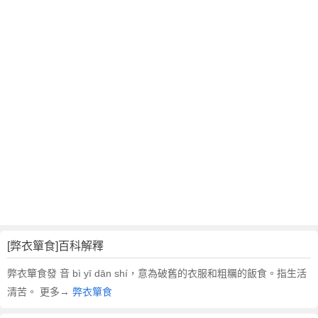
翻
譯
[弊衣簞食]百科解釋
弊衣簞食發 音 bì yī dān shí，意為破舊的衣服和粗糲的飯食。指生活
清苦。 更多→
弊衣簞食