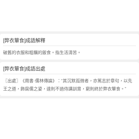
句
,
出
處
,
弊
[弊衣簞食]成語解釋
衣
簞
破舊的衣服和粗糲的飯食。指生活清苦。
食
的
[弊衣簞食]成語出處
意
思
〖出處〗《周書·儒林傳論》：“其沉默孤微者，亦篤志於章句，以先
,
王之道，飾腐儒之姿，達則不過侍講訓胄，窮則終於弊衣簞食。”
成
語
故
事
,
英
文