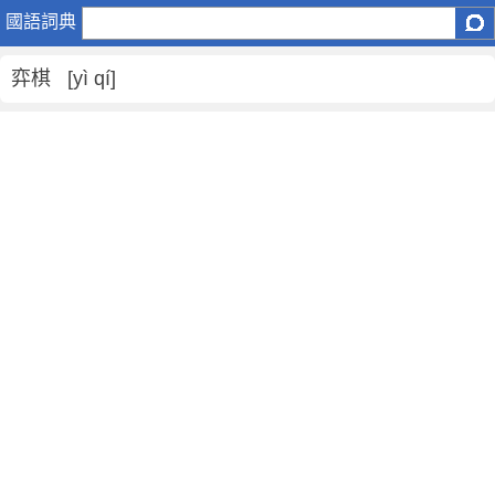
弈
國語詞典
棋
是
弈棋 [yì qí]
什
麼
意
思
,
弈
棋
的
解
釋
,
弈
棋
的
反
義