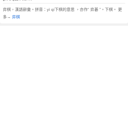
弈棋，漢語辭彙。拼音：yì qí下棋的意思 ，亦作“ 弈碁 ”。下棋。 更
多→
弈棋