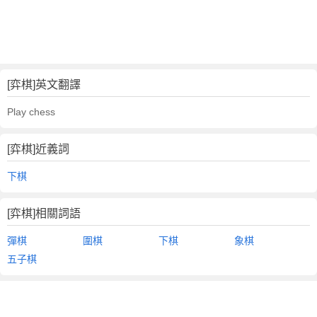
[弈棋]英文翻譯
Play chess
[弈棋]近義詞
下棋
[弈棋]相關詞語
彈棋
圍棋
下棋
象棋
五子棋