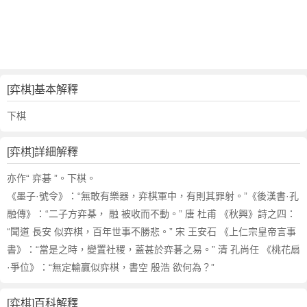
詞
近
義
詞
,
弈
[弈棋]基本解釋
棋
的
下棋
意
思
[弈棋]詳細解釋
,
弈
亦作“ 弈碁 ”。下棋。
棋
《墨子·號令》：“無敢有樂器，弈棋軍中，有則其罪射。”《後漢書·孔
的
融傳》：“二子方弈棊， 融 被收而不動。” 唐 杜甫 《秋興》詩之四：
英
“聞道 長安 似弈棋，百年世事不勝悲。” 宋 王安石 《上仁宗皇帝言事
文
書》：“當是之時，變置社稷，蓋甚於弈碁之易。” 清 孔尚任 《桃花扇
翻
譯
·爭位》：“無定輸贏似弈棋，書空 殷浩 欲何為？”
[弈棋]百科解釋