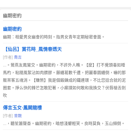
幽期密約
幽期密約
幽期：相愛男女幽會的時刻。指男女青年定期秘密會面。
【仙呂】賞花時_風情春透天
[作者]
喬吉
...。鶯燕友鳳鸞交。幽期密約，不許外人瞧。【麼】打不覺頭毒如睡
馬杓，粘隨風絮沾如肉膘膠。藤纏葛數千遭，把麗春園纏倒，嚇的那
販茶客五魂消。【賺煞】我是個鍛鍊成的鐵連環，不比您捻合就的泥
圈套。掙么快的鋒芒怎敢犯著，小廝撲如何敢和我換交？伏唇槍舌劍
吹
傳言玉女·鳳闕龍樓
[作者]
曾覿
...，聽笙簫聲杳。幽期密約，暗想淺顰輕笑。良時莫負，玉山頻倒。