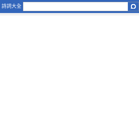
幽
詩詞大全
期
密
約