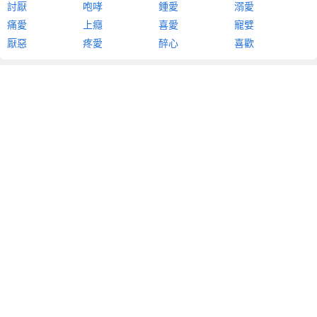
討厭
咆哮
鍾愛
溺愛
痛愛
上癮
喜愛
寵嬖
厭惡
疼愛
醉心
喜歡