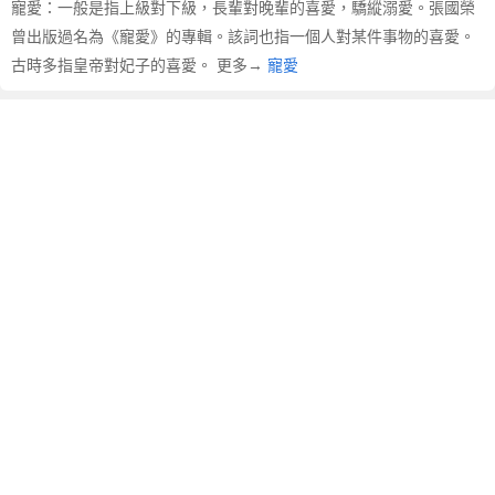
寵愛：一般是指上級對下級，長輩對晚輩的喜愛，驕縱溺愛。張國榮
曾出版過名為《寵愛》的專輯。該詞也指一個人對某件事物的喜愛。
古時多指皇帝對妃子的喜愛。 更多→
寵愛