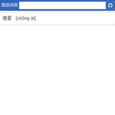
寵
國語詞典
愛
是
寵愛 [chǒng ài]
什
麼
意
思
,
寵
愛
的
解
釋
,
寵
愛
的
反
義