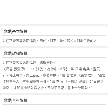
詞
近
義
詞
,
寵
[寵愛]基本解釋
愛
的
對在下者因喜歡而偏愛。用於上對下，地位高的人對地位低的人
意
思
[寵愛]詳細解釋
,
寵
對在下者因喜歡而偏愛；嬌縱溺愛。
愛
《漢書·張湯傳》：“﹝ 張放 ﹞為侍中中郎將，監 平樂 屯兵，置莫
的
府，儀比將軍。與上臥起，寵愛殊絶。” 唐 白居易 《長恨歌》：“後宮
英
佳麗三千人，三千寵愛在一身。” 清 李漁 《玉搔頭·得實》：“又尋到
文
南京 ，才知道小姐入宮之後，已做了貴妃，皇上十分寵愛。”
翻
譯
[寵愛]百科解釋