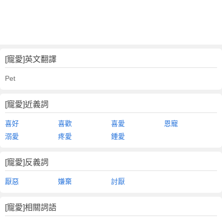
[寵愛]英文翻譯
Pet
[寵愛]近義詞
喜好
喜歡
喜愛
恩寵
溺愛
疼愛
鍾愛
[寵愛]反義詞
厭惡
嫌棄
討厭
[寵愛]相關詞語