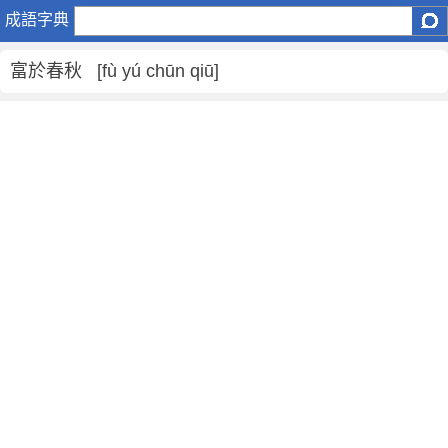
富
成語字典
於
春
富於春秋 [fù yú chūn qiū]
秋
是
什
麼
意
思
,
富
於
春
秋
的
解
釋
,
造