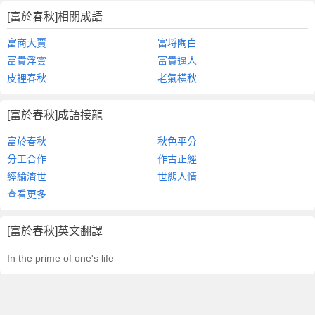
[富於春秋]相關成語
富商大賈
富埒陶白
富貴浮雲
富貴逼人
皮裡春秋
老氣橫秋
[富於春秋]成語接龍
富於春秋
秋色平分
分工合作
作古正經
經綸濟世
世態人情
查看更多
[富於春秋]英文翻譯
In the prime of one's life