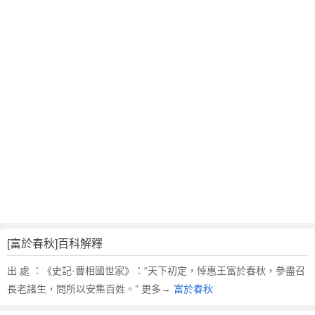
翻
譯
[富於春秋]百科解釋
出 處 ：《史記·曹相國世家》：“天下初定，悼惠王富於春秋，參盡召
長老諸生，問所以安集百姓。” 更多→
富於春秋