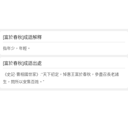
句
,
出
處
,
富
[富於春秋]成語解釋
於
春
指年少，年輕。
秋
的
[富於春秋]成語出處
意
思
《史記·曹相國世家》:“天下初定，悼惠王富於春秋，參盡召長老諸
,
生，問所以安集百姓。”
成
語
故
事
,
英
文