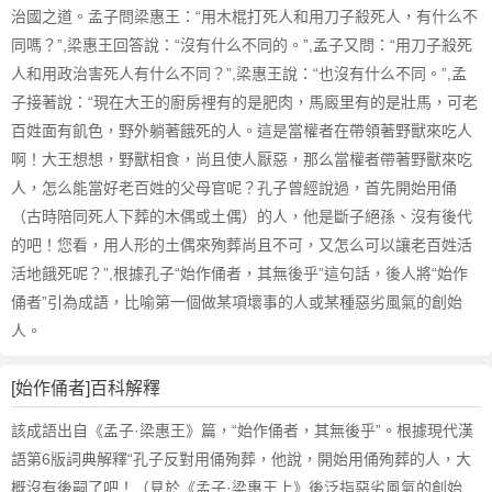
治國之道。孟子問梁惠王：“用木棍打死人和用刀子殺死人，有什么不
同嗎？”,梁惠王回答說：“沒有什么不同的。”,孟子又問：“用刀子殺死
人和用政治害死人有什么不同？”,梁惠王說：“也沒有什么不同。”,孟
子接著說：“現在大王的廚房裡有的是肥肉，馬廄里有的是壯馬，可老
百姓面有飢色，野外躺著餓死的人。這是當權者在帶領著野獸來吃人
啊！大王想想，野獸相食，尚且使人厭惡，那么當權者帶著野獸來吃
人，怎么能當好老百姓的父母官呢？孔子曾經說過，首先開始用俑
（古時陪同死人下葬的木偶或土偶）的人，他是斷子絕孫、沒有後代
的吧！您看，用人形的土偶來殉葬尚且不可，又怎么可以讓老百姓活
活地餓死呢？”,根據孔子“始作俑者，其無後乎”這句話，後人將“始作
俑者”引為成語，比喻第一個做某項壞事的人或某種惡劣風氣的創始
人。
[始作俑者]百科解釋
該成語出自《孟子·梁惠王》篇，“始作俑者，其無後乎”。根據現代漢
語第6版詞典解釋“孔子反對用俑殉葬，他說，開始用俑殉葬的人，大
概沒有後嗣了吧！（見於《孟子·梁惠王上》後泛指惡劣風氣的創始