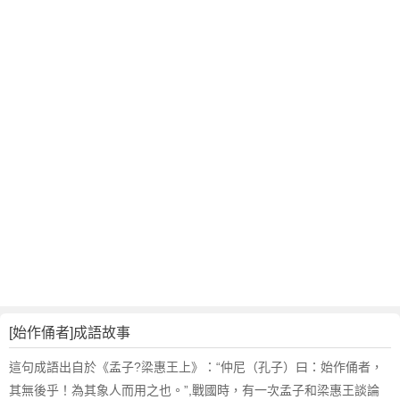
翻
譯
[始作俑者]成語故事
這句成語出自於《孟子?梁惠王上》：“仲尼（孔子）曰：始作俑者，
其無後乎！為其象人而用之也。”,戰國時，有一次孟子和梁惠王談論