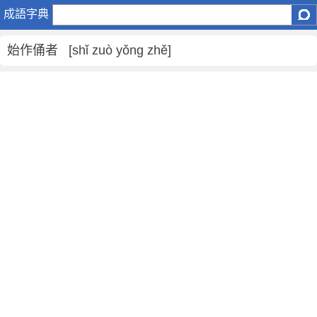
始
成語字典
作
俑
始作俑者 [shǐ zuò yǒng zhě]
者
是
什
麼
意
思
,
始
作
俑
者
的
解
釋
,
造