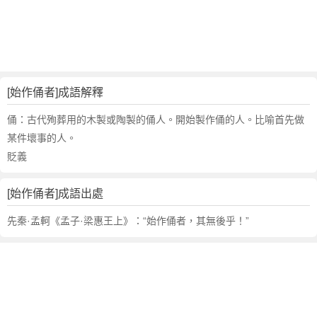
句
,
出
處
,
始
[始作俑者]成語解釋
作
俑
俑：古代殉葬用的木製或陶製的俑人。開始製作俑的人。比喻首先做
者
某件壞事的人。
的
貶義
意
思
[始作俑者]成語出處
,
成
先秦·孟軻《孟子·梁惠王上》：“始作俑者，其無後乎！”
語
故
事
,
英
文