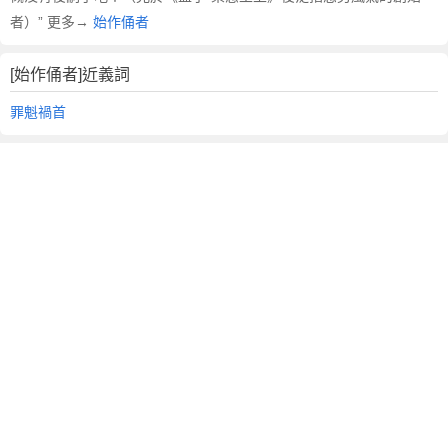
者）” 更多→
始作俑者
[始作俑者]近義詞
罪魁禍首