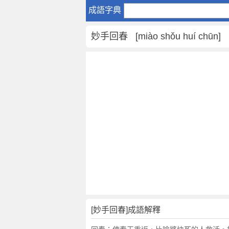
妙
成語字典
手
回
妙手回春 [miào shǒu huí chūn]
春
是
什
麼
意
思
,
妙
手
回
春
的
解
釋
,
[妙手回春]成語解釋
造