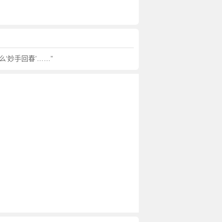
‘妙手回春’……”