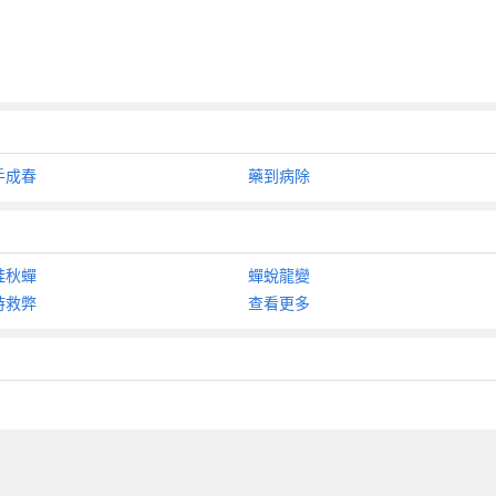
手成春
藥到病除
蛙秋蟬
蟬蛻龍變
時救弊
查看更多