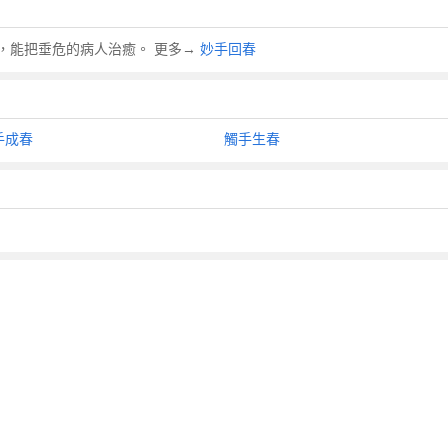
，能把垂危的病人治癒。 更多→
妙手回春
手成春
觸手生春