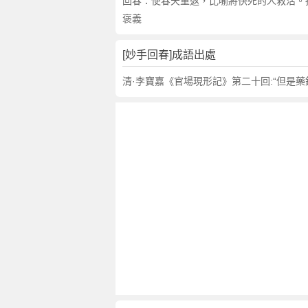
句
回春：使春天重返，比喻將快死的人救活。
,
褒義
出
處
[妙手回春]成語出處
,
妙
清·李寶嘉《官場現形記》第二十回:“但是藥
手
回
春
的
意
思
,
成
語
故
事
,
英
文