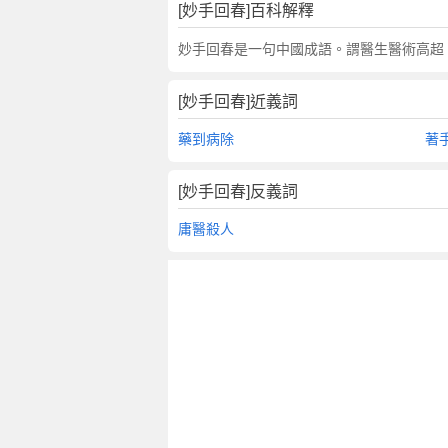
翻
[妙手回春]百科解釋
譯
妙手回春是一句中國成語。謂醫生醫術高超
[妙手回春]近義詞
藥到病除
著
[妙手回春]反義詞
庸醫殺人