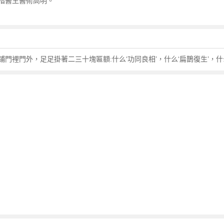
指醫生醫術高明。
鋪門裡門外，足足掛著二三十塊匾額:什么‘功同良相’，什么‘扁鵲復生’，什么