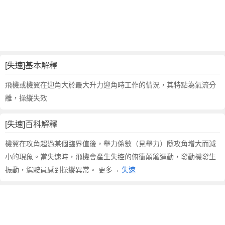
詞
近
義
詞
,
失
[失速]基本解釋
速
的
飛機或機翼在迎角大於最大升力迎角時工作的情況，其特點為氣流分
意
離，操縱失效
思
,
[失速]百科解釋
失
速
機翼在攻角超過某個臨界值後，舉力係數（見舉力）隨攻角增大而減
的
小的現象。當失速時，飛機會產生失控的俯衝顛簸運動，發動機發生
英
振動，駕駛員感到操縱異常。 更多→
失速
文
翻
譯