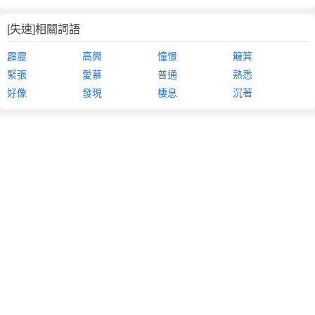
[失速]相關詞語
霹靂
高興
憧憬
簸箕
緊張
愛慕
普通
熟悉
好像
發現
棲息
沉著