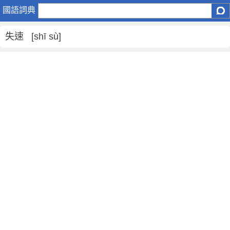
失
國語詞典
速
是
失速 [shī sù]
什
麼
意
思
,
失
速
的
解
釋
,
失
速
的
反
義