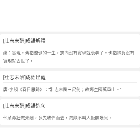
句
,
出
處
,
壯
[壯志未酬]成語解釋
志
未
酬：實現。舊指潦倒的一生，志向沒有實現就衰老了。也指抱負沒有
酬
實現就去世了。
的
意
[壯志未酬]成語出處
思
,
唐·李頻《春日思歸》：“壯志未酬三尺劍；故鄉空隔萬重山。”
成
語
[壯志未酬]成語造句
故
事
他革命
壯志未酬
，竟先我們而去，怎能不叫人扼腕嘆息。
,
英
文