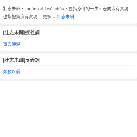
壯志未酬，zhuàng zhì wèi chóu，舊指潦倒的一生，志向沒有實現。
也指抱負沒有實現。 更多→
壯志未酬
[壯志未酬]近義詞
事與願違
[壯志未酬]反義詞
如願以償