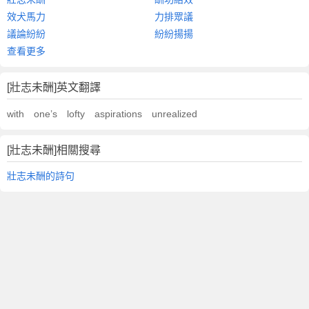
效犬馬力
力排眾議
議論紛紛
紛紛揚揚
查看更多
[壯志未酬]英文翻譯
with one’s lofty aspirations unrealized
[壯志未酬]相關搜尋
壯志未酬的詩句