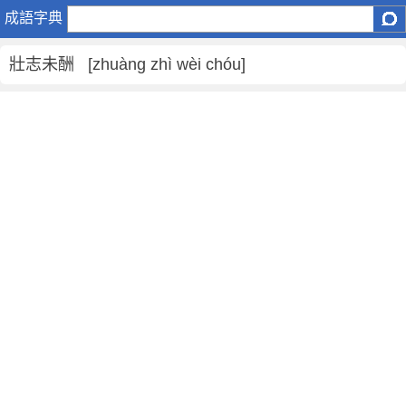
壯
成語字典
志
未
壯志未酬 [zhuàng zhì wèi chóu]
酬
是
什
麼
意
思
,
壯
志
未
酬
的
解
釋
,
造