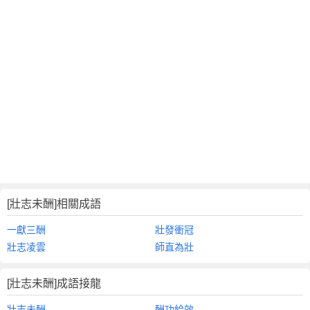
[壯志未酬]相關成語
一獻三酬
壯發衝冠
壯志凌雲
師直為壯
[壯志未酬]成語接龍
壯志未酬
酬功給效