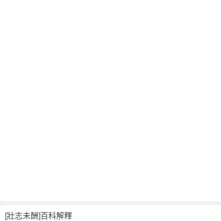
翻
譯
[壯志未酬]百科解釋