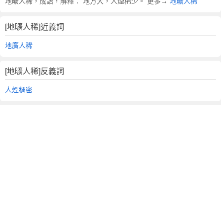
地曠人稀，成語，解釋： 地方大，人煙稀少。 更多→
地曠人稀
[地曠人稀]近義詞
地廣人稀
[地曠人稀]反義詞
人煙稠密