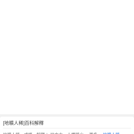
翻
譯
[地曠人稀]百科解釋