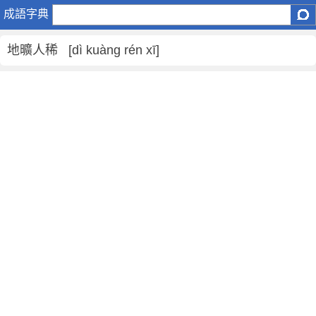
地
成語字典
曠
人
地曠人稀 [dì kuàng rén xī]
稀
是
什
麼
意
思
,
地
曠
人
稀
的
解
釋
,
造