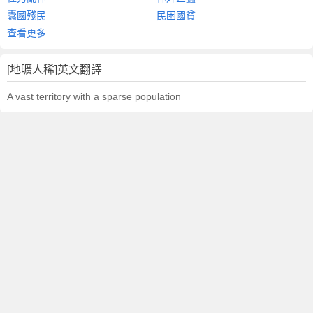
蠹國殘民
民困國貧
查看更多
[地曠人稀]英文翻譯
A vast territory with a sparse population