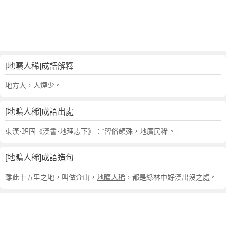
句
,
出
處
,
地
[地曠人稀]成語解釋
曠
人
地方大，人煙少。
稀
的
[地曠人稀]成語出處
意
思
東漢·班固《漢書·地理志下》：“習俗頗殊，地廣民稀。”
,
成
[地曠人稀]成語造句
語
故
離此十五里之地，叫做介山，
地曠人稀
，都是綠林中好漢出沒之處。
事
,
英
文