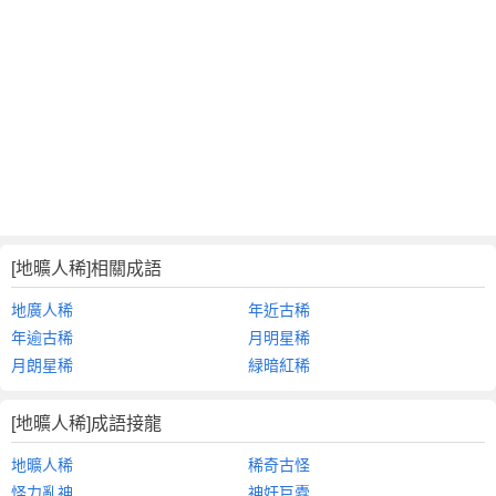
[地曠人稀]相關成語
地廣人稀
年近古稀
年逾古稀
月明星稀
月朗星稀
緑暗紅稀
[地曠人稀]成語接龍
地曠人稀
稀奇古怪
怪力亂神
神奸巨蠹