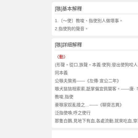
[嗾]基本解釋
1.〔～使〕教唆、指使別人做壞事。
2.指使狗的聲音。
[嗾]詳細解釋
〈動〉
(形聲。從口,族聲。本義:使狗;發出使狗咬人
同本義
公嗾夫獒焉——《左傳·宣公二年》
嗾犬狺狺相索索,舐掌偏宜佩蘭客。——唐·
教唆,指使
豪嗾家奴亂捶之…——《聊齋志異》
泛指使喚;呼之使行
那隻白鵝,見地下有血,各處流動,就來吃血