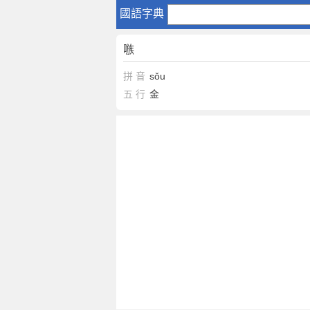
嗾
國語字典
嗾
拼 音
sǒu
五 行
金