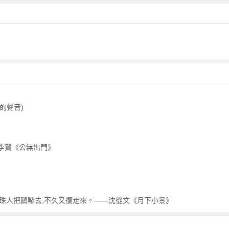
的聲音)
 李賀《公無出門》
,穿珠人把鵝嗾去,不久又復走來。——沈從文《月下小景》