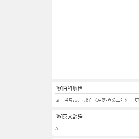
[嗾]百科解釋
嗾，拼音sǒu，出自《左傳·宣公二年》。 
[嗾]英文翻譯
A