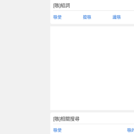
[嗾]組詞
嗾使
攛嗾
讒嗾
[嗾]相關搜尋
嗾使
嗾