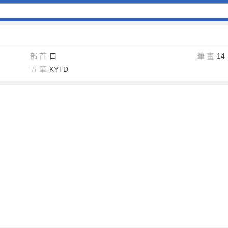
部 首
口
筆 畫
14
五 筆
KYTD