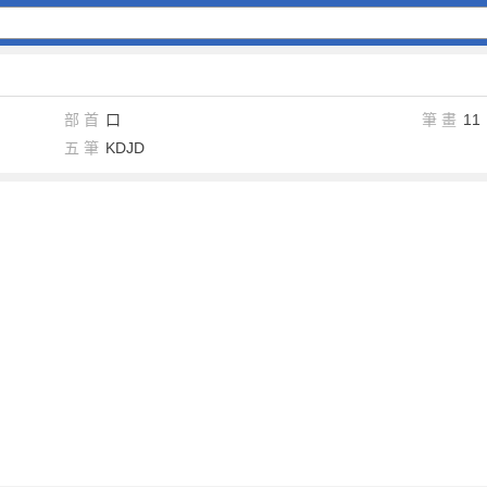
部 首
口
筆 畫
11
五 筆
KDJD