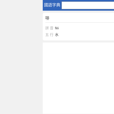
啡
國語字典
啡
拼 音
fēi
五 行
水