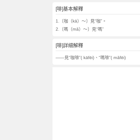
[啡]基本解釋
1.〔咖（kā）～〕見“咖”。
2.〔嗎（mǎ）～〕見“嗎”
[啡]詳細解釋
——見“咖啡”( kāfēi)、“嗎啡”( mǎfēi)