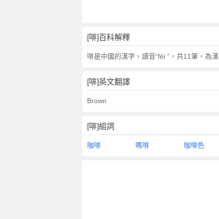
[啡]百科解釋
啡是中國的漢字，讀音“fēi ”，共11筆，
[啡]英文翻譯
Brown
[啡]組詞
咖啡
嗎啡
咖啡色