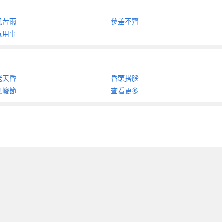
風苦雨
參差不齊
氣用事
老天昏
昏頭搭腦
風峻節
查看更多