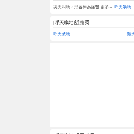
翻
哭天叫地，形容極為痛苦 更多→
呼天喚地
譯
[呼天喚地]近義詞
呼天號地
籲