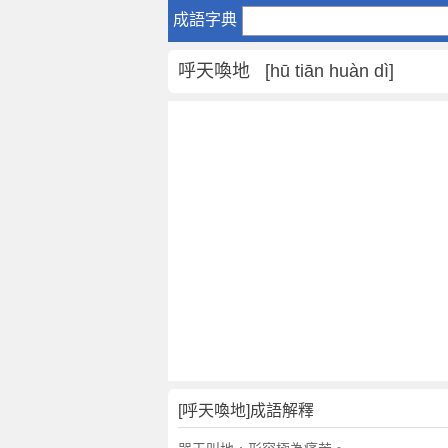
呼
成語字典
天
喚
呼天喚地 [hū tiān huàn dì]
地
是
什
麼
意
思
,
呼
天
喚
地
的
解
釋
,
[呼天喚地]成語解釋
造