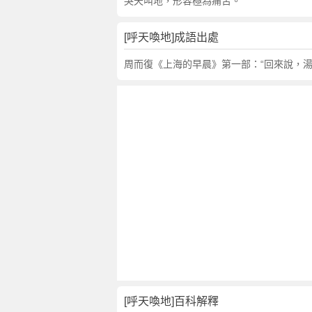
句
哭天叫地，形容極為痛苦。
,
出
[呼天喚地]成語出處
處
,
周而復《上海的早晨》第一部：“回來說，湯
呼
天
喚
地
的
意
思
,
成
語
故
事
,
英
[呼天喚地]百科解釋
文