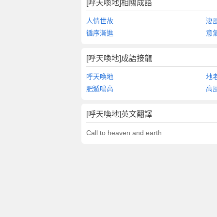
[呼天喚地]相關成語
人情世故
淒
循序漸進
意
[呼天喚地]成語接龍
呼天喚地
地
肥遁鳴高
高
[呼天喚地]英文翻譯
Call to heaven and earth