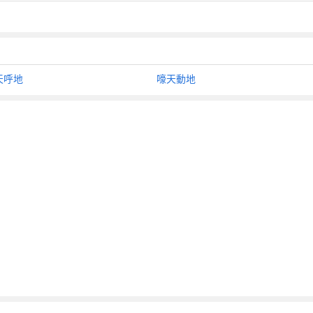
天呼地
嚎天動地