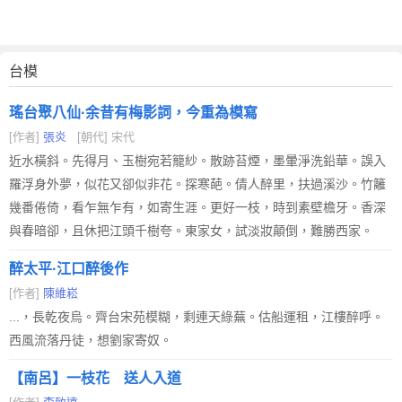
台模
瑤台聚八仙·余昔有梅影詞，今重為模寫
[作者]
張炎
[朝代] 宋代
近水橫斜。先得月、玉樹宛若籠紗。散跡苔煙，墨暈淨洗鉛華。誤入
羅浮身外夢，似花又卻似非花。探寒葩。倩人醉里，扶過溪沙。竹籬
幾番倦倚，看乍無乍有，如寄生涯。更好一枝，時到素壁檐牙。香深
與春暗卻，且休把江頭千樹夸。東家女，試淡妝顛倒，難勝西家。
醉太平·江口醉後作
[作者]
陳維崧
...，長乾夜烏。齊台宋苑模糊，剩連天綠蕪。估船運租，江樓醉呼。
西風流落丹徒，想劉家寄奴。
【南呂】一枝花 送人入道