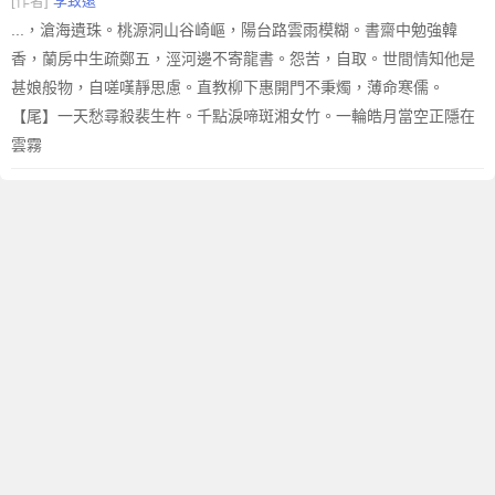
[作者]
李致遠
...，滄海遺珠。桃源洞山谷崎嶇，陽台路雲雨模糊。書齋中勉強韓
香，蘭房中生疏鄭五，涇河邊不寄龍書。怨苦，自取。世間情知他是
甚娘般物，自嗟嘆靜思慮。直教柳下惠開門不秉燭，薄命寒儒。
【尾】一天愁尋殺裴生杵。千點淚啼斑湘女竹。一輪皓月當空正隱在
雲霧