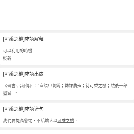
句
,
出
處
,
可
[可乘之機]成語解釋
乘
之
可以利用的時機。
機
貶義
的
意
[可乘之機]成語出處
思
,
《晉書·呂纂傳》：“宜繕甲養銳；勸課農殖；待可乘之機；然後一舉
成
盪滅。”
語
故
[可乘之機]成語造句
事
,
我們要提高警惕，不給壞人以
可乘之機
。
英
文