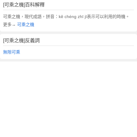
[可乘之機]百科解釋
可乘之機，現代成語，拼音：kě chéng zhī jī表示可以利用的時機。
更多→
可乘之機
[可乘之機]反義詞
無隙可乘