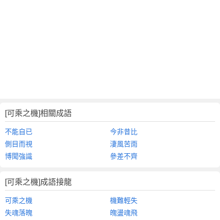
[可乘之機]相關成語
不能自已
今非昔比
側目而視
淒風苦雨
博聞強識
參差不齊
[可乘之機]成語接龍
可乘之機
機難輕失
失魂落魄
魄盪魂飛