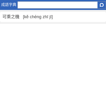
可
成語字典
乘
之
可乘之機 [kě chéng zhī jī]
機
是
什
麼
意
思
,
可
乘
之
機
的
解
釋
,
造