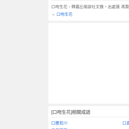
翻
口吻生花，釋義比喻談吐文雅。出處唐 馮贄
譯
→
口吻生花
[口吻生花]相關成語
口壅若川
口