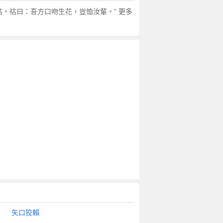
。祜曰：吾方口吻生花，豈恤汝輩。” 更多
矢口狡賴