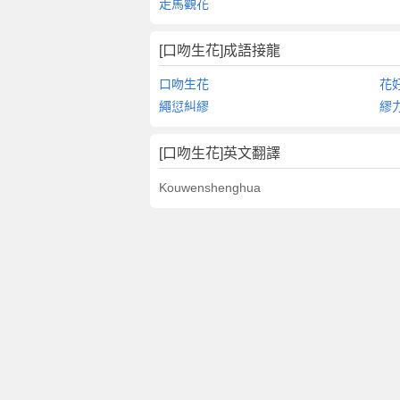
走馬觀花
[口吻生花]成語接龍
口吻生花
花
繩愆糾繆
繆
[口吻生花]英文翻譯
Kouwenshenghua