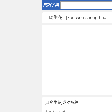
口
成語字典
吻
生
口吻生花 [kǒu wěn shēng huā]
花
是
什
麼
意
思
,
口
吻
生
花
的
解
釋
,
[口吻生花]成語解釋
造