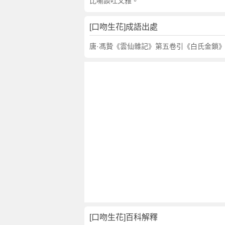
句
比喻談吐文雅。
,
出
[口吻生花]成語出處
處
,
唐·馮贄《雲仙雜記》第五卷引《白氏金鎖》
口
吻
生
花
的
意
思
,
成
語
故
事
,
英
[口吻生花]百科解釋
文