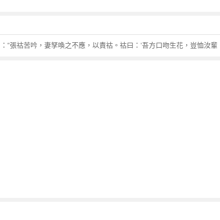
：“張祜苦吟，妻孥喚之不應，以責祜。祜曰：‘吾方口吻生花，豈恤汝輩。