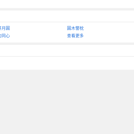
好月圓
圓木警枕
力同心
查看更多