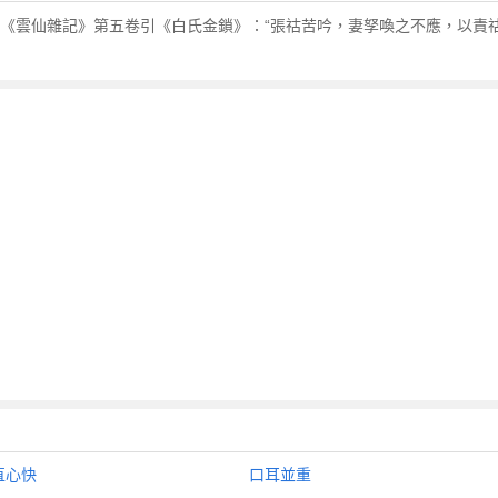
《雲仙雜記》第五卷引《白氏金鎖》：“張祜苦吟，妻孥喚之不應，以責祜
直心快
口耳並重