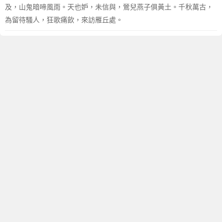
及，山鬼暗啼風雨。天也妒，未信與，鶯兒燕子俱黃土。千秋萬古，
為留待騷人，狂歌痛飲，來訪雁丘處。