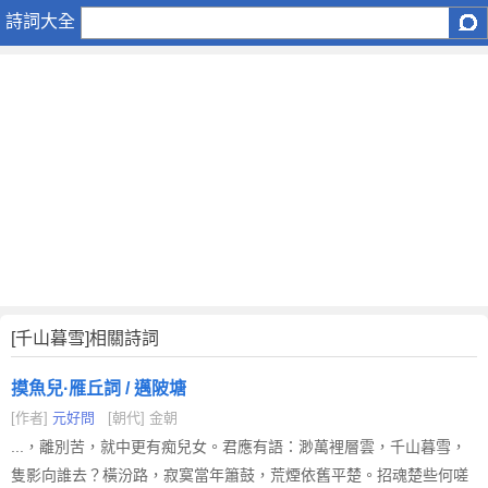
千
詩詞大全
山
暮
雪
[千山暮雪]相關詩詞
摸魚兒·雁丘詞 / 邁陂塘
[作者]
元好問
[朝代] 金朝
...，離別苦，就中更有痴兒女。君應有語：渺萬裡層雲，千山暮雪，
隻影向誰去？橫汾路，寂寞當年簫鼓，荒煙依舊平楚。招魂楚些何嗟