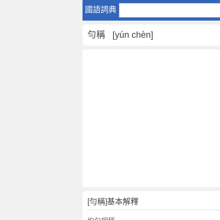
勻
國語詞典
稱
是
勻稱 [yún chèn]
什
麼
意
思
,
勻
稱
的
解
釋
,
勻
稱
的
反
[勻稱]基本解釋
義