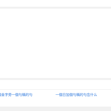
個金字旁一個勻稱的勻
一個日加個勻稱的勻念什么