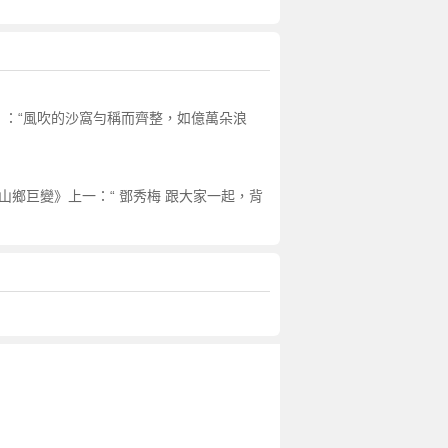
》：“風吹的沙窩勻稱而齊整，如億萬朵浪
山鄉巨變》上一：“ 鄧秀梅 跟大家一起，背