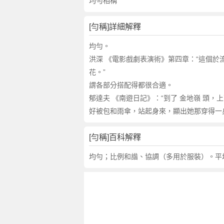
詞
均勻相稱
近
義
[勻稱]詳細解釋
詞
,
均勻。
勻
洪深 《電影戲劇表演術》第四章：“這個於
稱
花。”
的
謂各部分搭配得都很合適。
意
郁達夫 《南遊日記》：“到了 金地嶺 頭，
思
好被包和雨傘，站起身來，顯出她那穿得一
,
勻
稱
[勻稱]百科解釋
的
均勻；比例和諧、協調（多用於服裝）。平
英
文
翻
譯