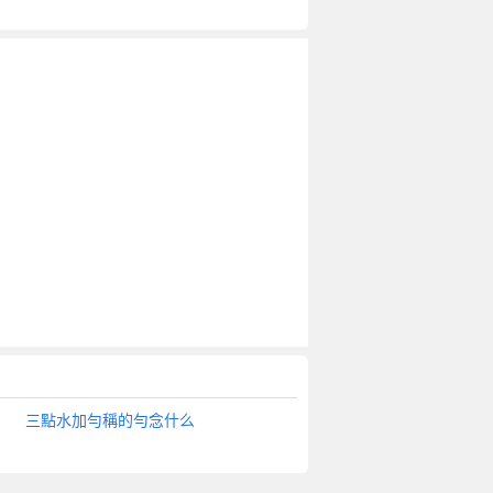
三點水加勻稱的勻念什么