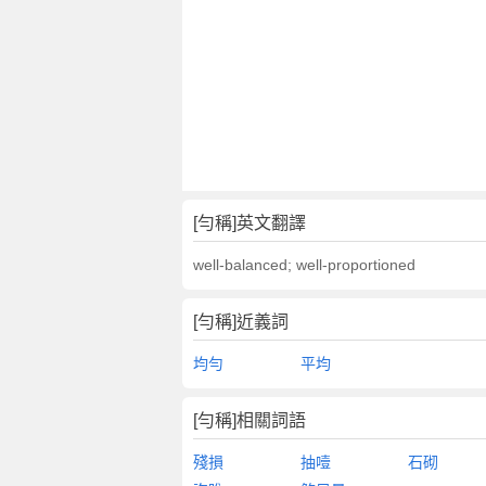
[勻稱]英文翻譯
well-balanced; well-proportioned
[勻稱]近義詞
均勻
平均
[勻稱]相關詞語
殘損
抽噎
石砌