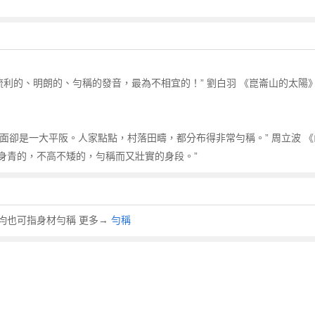
流利的、明朗的、勻稱的發音，最為不相宜的！” 劉白羽 《崑崙山的太陽
上面卻是一大平阪。人家點點，村落田疇，都分布得非常勻稱。” 周立波 《
身青的，不高不矮的，勻稱而又壯實的身段。”
均也可指身材勻稱 更多→
勻稱