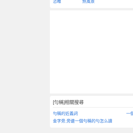
恣睢
煞風景
[勻稱]相關搜尋
勻稱的近義詞
一
金字旁,旁邊一個勻稱的勻怎么讀