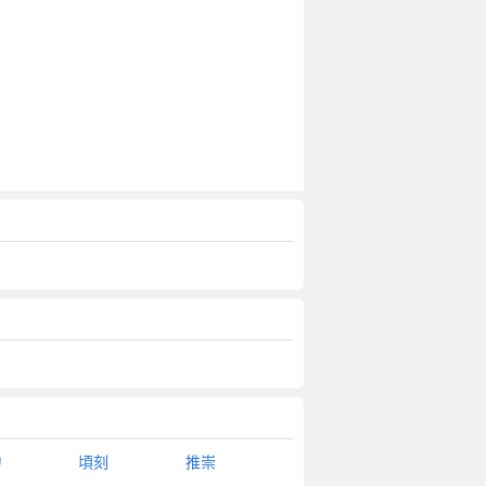
勻
頃刻
推崇