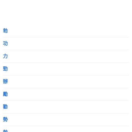
勃
功
力
勁
辦
勵
勸
勢