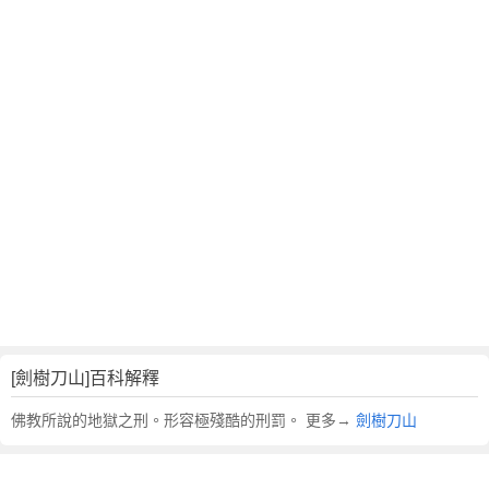
翻
譯
[劍樹刀山]百科解釋
佛教所說的地獄之刑。形容極殘酷的刑罰。 更多→
劍樹刀山