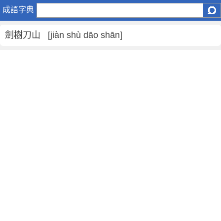
劍
成語字典
樹
刀
劍樹刀山 [jiàn shù dāo shān]
山
是
什
麼
意
思
,
劍
樹
刀
山
的
解
釋
,
造