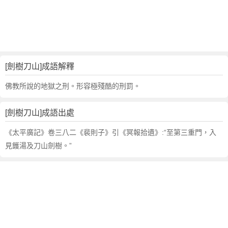
句
,
出
處
,
劍
[劍樹刀山]成語解釋
樹
刀
佛教所說的地獄之刑。形容極殘酷的刑罰。
山
的
[劍樹刀山]成語出處
意
思
《太平廣記》卷三八二《裴則子》引《冥報拾遺》:“至第三重門，入
,
見鑊湯及刀山劍樹。”
成
語
故
事
,
英
文