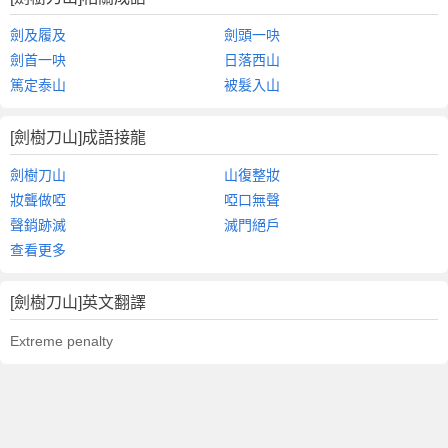
劍及履及
劍頭一吷
劍首一吷
日落西山
篤定泰山
被髮入山
[劍樹刀山]成語接龍
劍樹刀山
山復整妝
妝聾做啞
啞口無聲
聲銷跡滅
滅門絕戶
查看更多
[劍樹刀山]英文翻譯
Extreme penalty