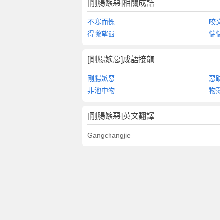
[剛腸嫉惡]相關成語
不寒而慄
咬
得隴望蜀
惴
[剛腸嫉惡]成語接龍
剛腸嫉惡
惡
非池中物
物
[剛腸嫉惡]英文翻譯
Gangchangjie