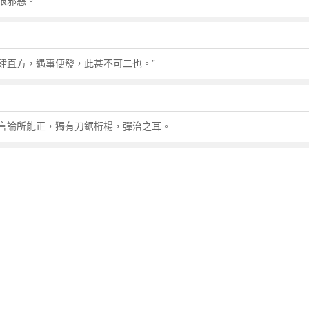
恨邪惡。
輕肆直方，遇事便發，此甚不可二也。”
言論所能正，獨有刀鋸桁楊，彈治之耳。