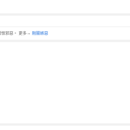
直，憎恨邪惡。 更多→
剛腸嫉惡