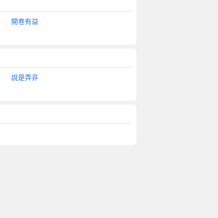
開卷有益
說是弄非