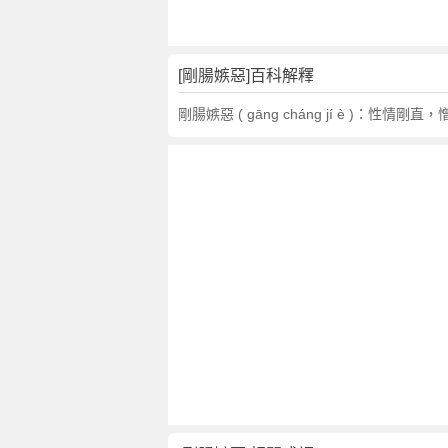
翻
譯
[剛腸嫉惡]百科解釋
剛腸嫉惡 ( gāng cháng jí è )：性情剛