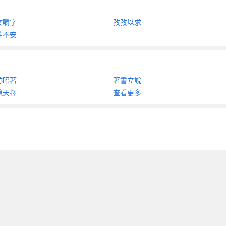
文嚼字
孜孜以求
惴不安
跡昭著
著書立說
競天擇
查看更多