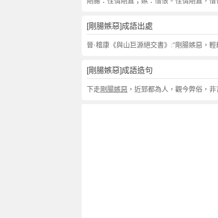
句
剛腸：性情剛直；嫉：憎恨。性情剛直，憎
,
出
[剛腸嫉惡]成語出處
處
,
晉·稽康《與山巨源絕交書》:“剛腸嫉惡，
剛
腸
[剛腸嫉惡]成語造句
嫉
惡
下走
剛腸嫉惡
，近郅都為人，觀今弊俗，非
的
意
思
,
成
語
故
事
,
英
文