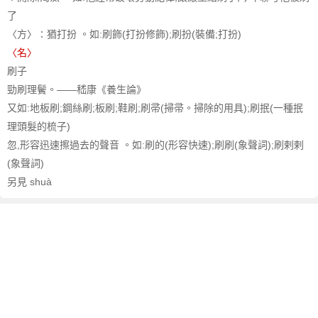
了
〈方〉∶猶打扮 。如:刷飾(打扮修飾);刷扮(裝備;打扮)
〈名〉
刷子
勁刷理鬢。——嵇康《養生論》
又如:地板刷;鋼絲刷;板刷;鞋刷;刷帚(掃帚。掃除的用具);刷抿(一種抿
理頭髮的梳子)
忽,形容迅速擦過去的聲音 。如:刷的(形容快速);刷刷(象聲詞);刷剌剌
(象聲詞)
另見 shuà