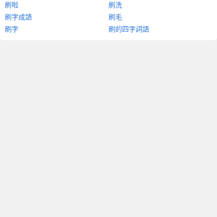
刷啦
刷洗
刷字成語
刷毛
刷字
刷的四字詞語