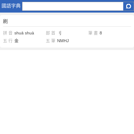
刷
國語字典
刷
拼 音
shuā
shuà
部 首
刂
筆 畫
8
五 行
金
五 筆
NMHJ