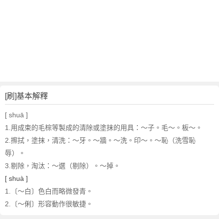
[刷]基本解釋
[ shuā ]
1.用成束的毛棕等製成的清除或塗抹的用具
：～子。毛～。板～。
2.擦拭，塗抹，清洗
：～牙。～牆。～洗。印～。～恥（洗雪恥
辱）。
3.剔除，淘汰
：～選（剔除）。～掉。
[ shuà ]
1.〔～白〕色白而略微發青。
2.〔～俐〕形容動作很敏捷。