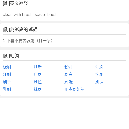
[刷]英文翻譯
clean with brush, scrub; brush
[刷]為謎底的謎語
1.下幕不要古裝劇（打一字）
[刷]組詞
板刷
刷新
粉刷
沖刷
牙刷
印刷
刷白
洗刷
刷子
刷拉
刷洗
刷清
鞋刷
抹刷
更多刷組詞