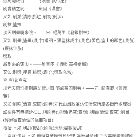
欲刷恥改行。——《漢書·武帝紀》
刷會稽之恥。—— 班固《漢書》
又如:刷淤(清除淤泥);刷剔(刪汰)
刷抹;塗抹
淡天刷墨曉來陰。——宋· 楊萬里《發銀樹林》
又如:刷墨(塗墨);刷字(謙詞。猶塗抹成字);刷色(著色,塗上的顏色);刷膩
(擦抹油脂)
選取
新刷來的頭巾。——睢景臣《哨遍·高祖還鄉》
又如:刷選(搜尋;挑選);刷充(選取充當)
查,查核;查究
加老夫兩淮提刑廉訪使之職,隨處審囚刷卷。——元· 關漢卿《竇娥
冤》
又如:刷照(清查,查閱);刷卷(元代由肅政廉訪使清查所屬各衙門處理獄
訟案件有無拖延枉曲,稱刷卷);刷問(追究;查問);刷磨(清理;查究);刷目
(經過審查清理的帳冊項目)
搜括 。如:刷刮(搜刮);刷洗(洗劫;盡數搜刮)
∶開除;淘汰 。如:他經常破壞勞動紀律,讓廠里給刷了;今年聯考他被刷