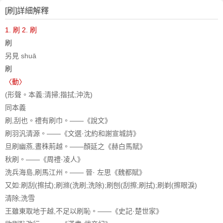
[刷]詳細解釋
1. 刷
2. 刷
刷
另見 shuā
刷
〈動〉
(形聲。本義:清掃;揩拭;沖洗)
同本義
刷,刮也。禮有刷巾。——《說文》
刷羽汎清源。——《文選·沈約和謝宣城詩》
旦刷幽燕,晝秼荊越。——顏延之《赫白馬賦》
秋刷。——《周禮·凌人》
洗兵海島,刷馬江州。—— 晉· 左思《魏都賦》
又如:刷刮(擦拭);刷滌(洗刷;洗除);刷刨(刮擦;刷拭);刷剃(擦眼淚)
清除;洗雪
王雖東取地于越,不足以刷恥。——《史記·楚世家》