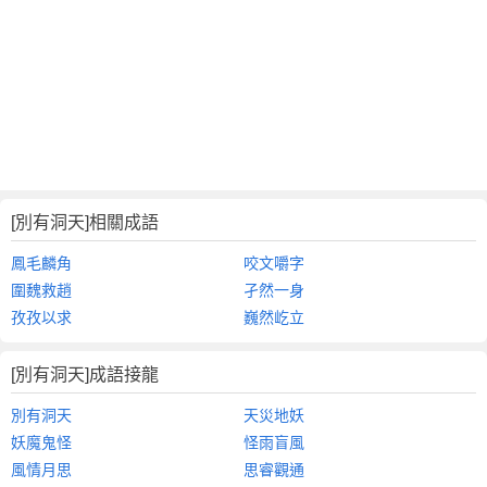
[別有洞天]相關成語
鳳毛麟角
咬文嚼字
圍魏救趙
孑然一身
孜孜以求
巍然屹立
[別有洞天]成語接龍
別有洞天
天災地妖
妖魔鬼怪
怪雨盲風
風情月思
思睿觀通