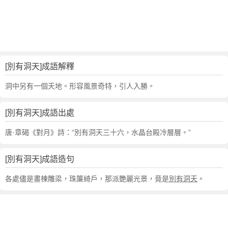
句
,
出
處
,
別
[別有洞天]成語解釋
有
洞
洞中另有一個天地。形容風景奇特，引人入勝。
天
的
[別有洞天]成語出處
意
思
唐·章碣《對月》詩：“別有洞天三十六，水晶台殿冷層層。”
,
成
[別有洞天]成語造句
語
故
各處儘是畫棟雕梁，珠簾綺戶，那派艷麗光景，竟是
別有洞天
。
事
,
英
文