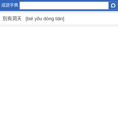
別
成語字典
有
洞
別有洞天 [bié yǒu dòng tiān]
天
是
什
麼
意
思
,
別
有
洞
天
的
解
釋
,
造