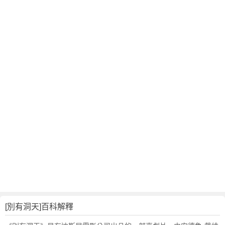
翻
譯
[別有洞天]百科解釋