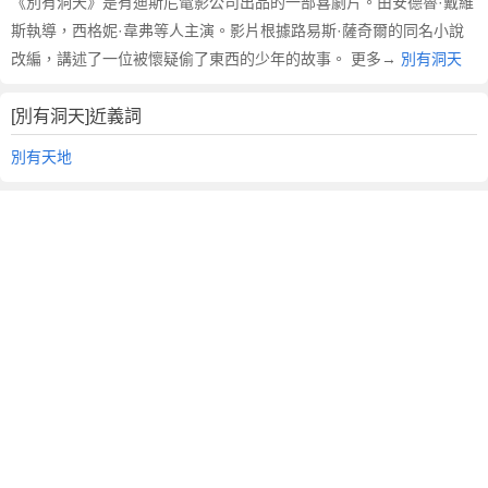
《別有洞天》是有迪斯尼電影公司出品的一部喜劇片。由安德魯·戴維
斯執導，西格妮·韋弗等人主演。影片根據路易斯·薩奇爾的同名小說
改編，講述了一位被懷疑偷了東西的少年的故事。 更多→
別有洞天
[別有洞天]近義詞
別有天地