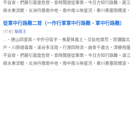
不自安，捫藤引葛度危巒。昔時聞道從軍樂，今日方知行路難。蒼江
綠水東流駛，炎洲丹徼南中地。南中南斗映星河，秦川秦塞阻煙波。
從軍中行路難二首（一作行軍軍中行路難、軍中行路難）
[作者]
駱賓王
...，連山四望高。中外分區宇，夷夏殊風土。交趾枕南荒，昆彌臨北
戶。川原繞毒霧，溪谷多淫雨。行潦四時流，崩查千歲古。漂梗飛蓬
不自安，捫藤引葛度危巒。昔時聞道從軍樂，今日方知行路難。滄江
綠水東流駛，炎洲丹徼南中地。南中南斗映星河，秦川秦塞阻煙波。