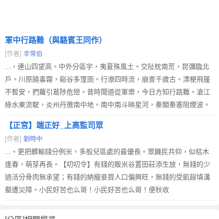
軍中行路難（與駱賓王同作）
[作者]
辛常伯
...，連山四望高。中外分區宇，夷夏殊風土。交阯枕南荒，昆彌臨北
戶。川原饒毒霧，谿谷多霪雨。行潦四時流，崩查千歲古。漂梗飛蓬
不暫安，捫蘿引葛陟危巒。昔時聞道從軍樂，今日方知行路難。滄江
綠水東流駛，炎州丹徼南中地。南中南斗映星河，秦關秦塞阻煙波。
【正宮】端正好_上高監司眾
[作者]
劉時中
...。更把髒輸錢分例米，多般兒區處的最優長。眾饑民共仰，似枯木
逢春，萌芽再長。【叨叨令】有錢的販米谷置田莊添生放，無錢的少
過活分骨肉無承望；有錢的納寵妾買人口偏興旺，無錢的受飢餒填溝
壑遭災障。小民好苦也么哥！小民好苦也么哥！便秋收