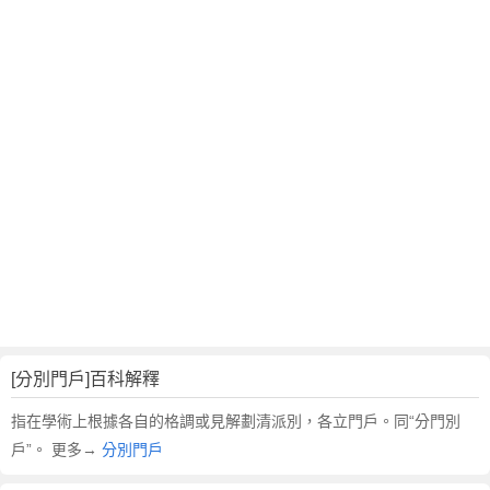
翻
譯
[分別門戶]百科解釋
指在學術上根據各自的格調或見解劃清派別，各立門戶。同“分門別
戶”。 更多→
分別門戶