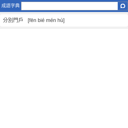
分
成語字典
別
門
分別門戶 [fēn bié mén hù]
戶
是
什
麼
意
思
,
分
別
門
戶
的
解
釋
,
造