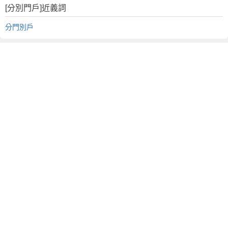
[分別門戶]近義詞
分門別戶