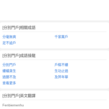
[分別門戶]相關成語
分毫無爽
千家萬戶
足不逾戶
[分別門戶]成語接龍
分別門戶
戶樞不螻
螻蟻貪生
生功止過
過猶不及
及笄年華
查看更多
[分別門戶]英文翻譯
Fenbiemenhu