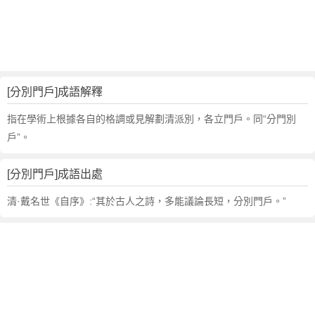
句
,
出
處
,
分
[分別門戶]成語解釋
別
門
指在學術上根據各自的格調或見解劃清派別，各立門戶。同“分門別
戶
戶”。
的
意
[分別門戶]成語出處
思
,
清·戴名世《自序》:“其於古人之詩，多能議論長短，分別門戶。”
成
語
故
事
,
英
文