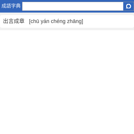
出
成語字典
言
成
出言成章 [chū yán chéng zhāng]
章
是
什
麼
意
思
,
出
言
成
章
的
解
釋
,
造