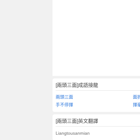
翻
譯
[兩頭三面]成語接龍
兩頭三面
面
手不停揮
揮
[兩頭三面]英文翻譯
Liangtousanmian