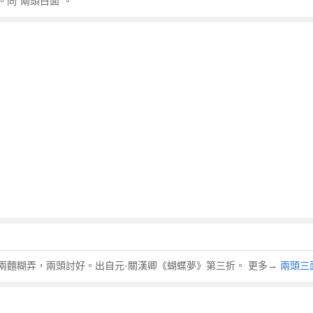
同“兩頭白面”。
兩麵糊弄，兩頭討好。出自元·關漢卿《蝴蝶夢》第三折。 更多→
兩頭三