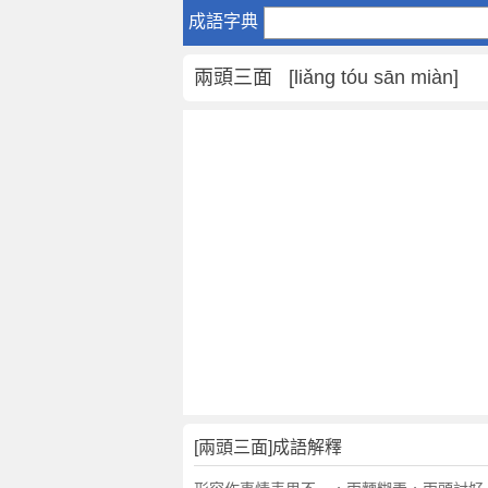
兩
成語字典
頭
三
兩頭三面 [liǎng tóu sān miàn]
面
是
什
麼
意
思
,
兩
頭
三
面
的
解
釋
,
[兩頭三面]成語解釋
造