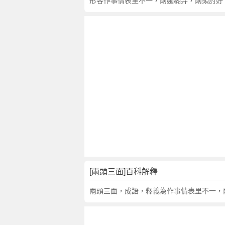
句
形容作事情表里不一，兩麵糊弄，兩頭討好。
,
出
處
,
兩
頭
三
面
的
意
思
,
成
語
[兩頭三面]百科解釋
故
事
兩頭三面，成語，釋義為作事情表里不一，
,
英
文