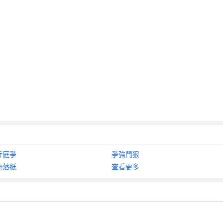
折庭爭
爭強鬥狠
毫落紙
查看更多