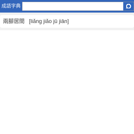
兩
成語字典
腳
居
兩腳居間 [liǎng jiǎo jū jiān]
間
是
什
麼
意
思
,
兩
腳
居
間
的
解
釋
,
造