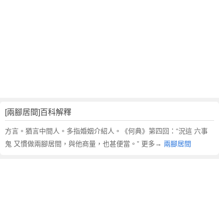
翻
譯
[兩腳居間]百科解釋
方言。猶言中間人。多指婚姻介紹人。《何典》第四回：“況這 六事
鬼 又慣做兩腳居間，與他商量，也甚便當。” 更多→
兩腳居間