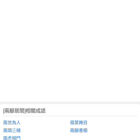
[兩腳居間]相關成語
兩世為人
兩葉掩目
兩頭三緒
兩腳書櫥
兩虎相鬥