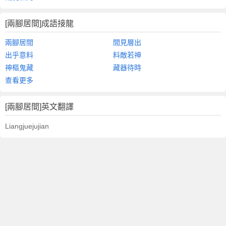
[兩腳居間]成語接龍
兩腳居間
間見層出
出乎意料
料敵若神
神樞鬼藏
藏器待時
查看更多
[兩腳居間]英文翻譯
Liangjuejujian