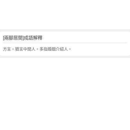
句
,
出
處
,
兩
[兩腳居間]成語解釋
腳
居
方言。猶言中間人。多指婚姻介紹人。
間
的
意
思
,
成
語
故
事
,
英
文