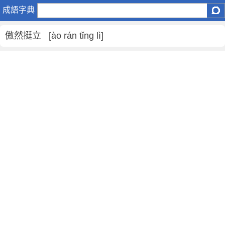
傲
成語字典
然
挺
傲然挺立 [ào rán tǐng lì]
立
是
什
麼
意
思
,
傲
然
挺
立
的
解
釋
,
造