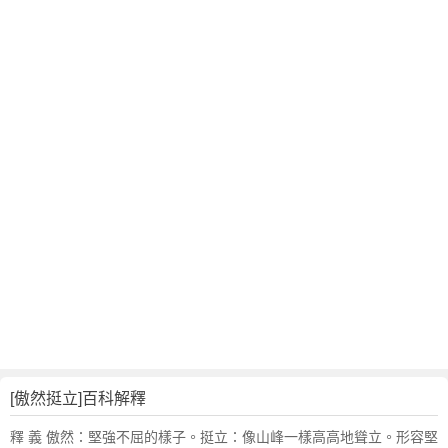
翻
譯
[傲然挺立]百科解釋
釋 義 傲然：堅強不屈的樣子。挺立：像山峰一樣高高地聳立。形容堅