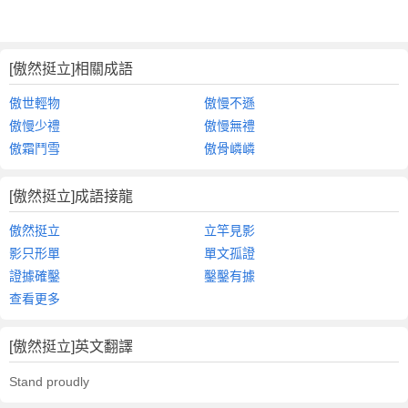
[傲然挺立]相關成語
傲世輕物
傲慢不遜
傲慢少禮
傲慢無禮
傲霜鬥雪
傲骨嶙嶙
[傲然挺立]成語接龍
傲然挺立
立竿見影
影只形單
單文孤證
證據確鑿
鑿鑿有據
查看更多
[傲然挺立]英文翻譯
Stand proudly