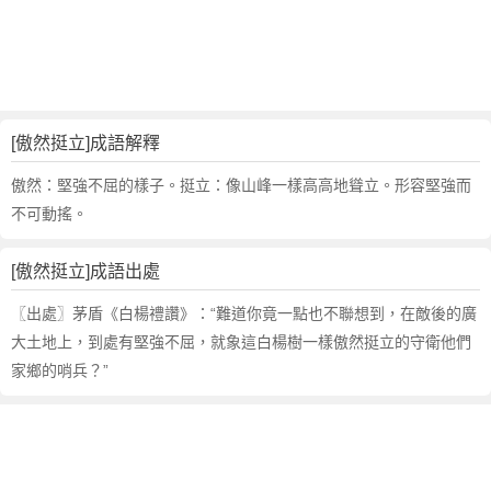
句
,
出
處
,
傲
[傲然挺立]成語解釋
然
挺
傲然：堅強不屈的樣子。挺立：像山峰一樣高高地聳立。形容堅強而
立
不可動搖。
的
意
[傲然挺立]成語出處
思
,
〖出處〗茅盾《白楊禮讚》：“難道你竟一點也不聯想到，在敵後的廣
成
大土地上，到處有堅強不屈，就象這白楊樹一樣傲然挺立的守衛他們
語
家鄉的哨兵？”
故
事
,
英
文