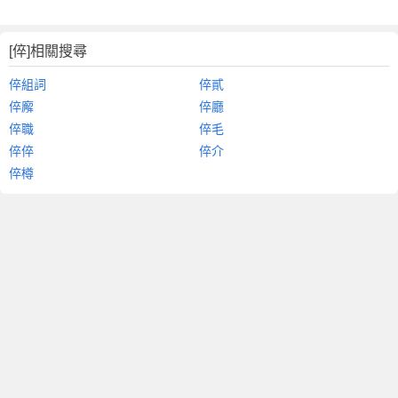
[倅]相關搜尋
倅組詞
倅貳
倅廨
倅廳
倅職
倅毛
倅倅
倅介
倅樽