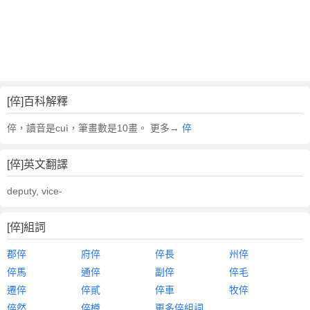
[倅]百科解釋
倅，讀音是cuì，筆畫數是10畫。 更多→
倅
[倅]英文翻譯
deputy, vice-
[倅]組詞
郡倅
府倅
倅長
州倅
倅馬
通倅
副倅
倅毛
遷倅
倅貳
倅車
牧倅
倅然
倅樽
更多倅組詞