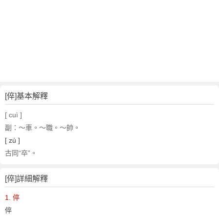
[倅]基本解釋
[ cuì ]
副
：～車。～職。～帥。
[ zú ]
古同“卒”。
[倅]詳細解釋
1. 倅
倅