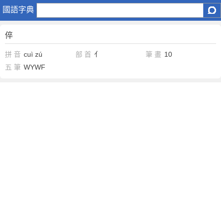
倅
國語字典
倅
拼 音
cuì
zú
部 首
亻
筆 畫
10
五 筆
WYWF