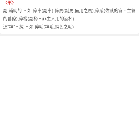
〈形〉
副,輔助的 。如:倅車(副車);倅馬(副馬,備用之馬);倅貳(佐貳的官。主管
的幕僚);倅樽(副樽。非主人用的酒杯)
通“粹”。純 。如:倅毛(粹毛,純色之毛)