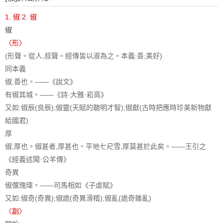
1. 俶
2. 俶
俶
〈形〉
(形聲。從人,叔聲。經傳皆以淑為之。本義:善;美好)
同本義
俶,善也。——《說文》
有俶其城。——《詩·大雅·崧高》
又如:俶辰(良辰);俶靈(天賦的聰明才智);俶獻(古時把應時珍美新物獻
給國君)
厚
俶,厚也。俶甚者,厚甚也。平地七尺雪,厚莫甚於此矣。——王引之
《經義述聞·公羊傳》
奇異
俶儻瑰瑋。——司馬相如《子虛賦》
又如:俶奇(奇異);俶詭(奇異滑稽);俶亂(詭奇雜亂)
〈副〉