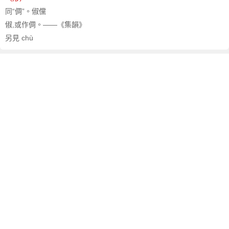
同“倜”。俶儻
俶,或作倜。——《集韻》
另見 chù