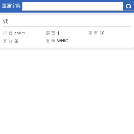
俶
國語字典
俶
拼 音
chù
tì
部 首
亻
筆 畫
10
五 行
金
五 筆
WHIC