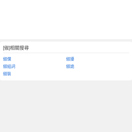
[俶]相關搜尋
俶儻
俶擾
俶組詞
俶詭
俶裝