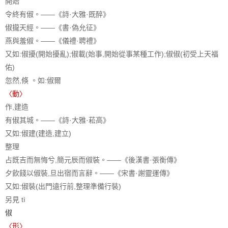
開始
令終有俶。——《詩·大雅·既醉》
俶攏天經。——《書·偽允征》
燕與羞俶。——《儀禮·聘禮》
又如:俶擾(開始擾亂);俶載(始事,開始從事某種工作);俶俶(初受上天福
佑)
忽然,倏 。如:俶爾
〈動〉
作,建造
有俶其城。——《詩·大雅·菘高》
又如:俶建(建造,建立)
整理
占既吉而無悔兮,簡元辰而俶裝。——《後漢書·張衡傳》
夕飲餞以俶裝,旦出宿而言辭。——《宋書·謝靈運傳》
又如:俶裝(出門遠行前,整理準備行裝)
另見 tì
俶
〈形〉