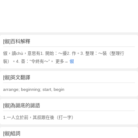
[俶]百科解釋
俶，讀chù，意思有1. 開始：～擾2. 作。3. 整理：～裝（整理行
裝）。4. 善：“令終有～”。 更多→
俶
[俶]英文翻譯
arrange; beginning; start, begin
[俶]為謎底的謎語
1.一人立於前，其叔跟在後（打一字）
[俶]組詞