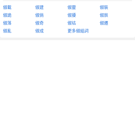
俶載
俶建
俶靈
俶裝
俶詭
俶倘
俶擾
俶辰
俶落
俶奇
俶祜
俶遷
俶亂
俶成
更多俶組詞