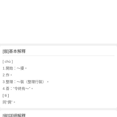
[俶]基本解釋
[ chù ]
1.開始
：～擾。
2.作。
3.整理
：～裝（整理行裝）。
4.善
：“令終有～”。
[ tì ]
同“倜”。
[俶]詳細解釋