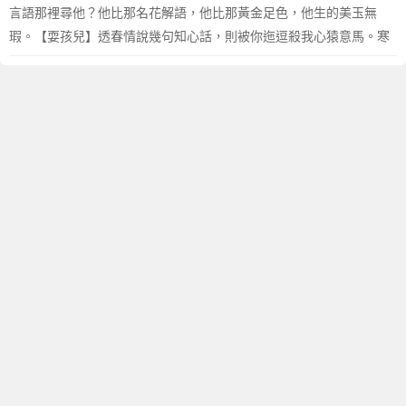
言語那裡尋他？他比那名花解語，他比那黃金足色，他生的美玉無
瑕。【耍孩兒】透春情說幾句知心話，則被你迤逗殺我心猿意馬。寒