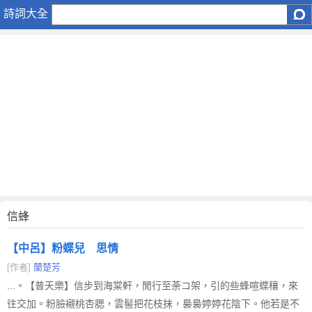
信
詩詞大全
蜂
信蜂
【中呂】粉蝶兒 思情
[作者]
蘭楚芳
...。【普天樂】信步到海棠軒，閒行至荼コ架，引的些蜂喧蝶穰，來
往交加。粉臉襯桃杏腮，雲髻把花枝抹，裊裊婷婷花陰下。他若是不