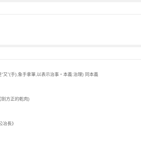
又”(手),象手拿筆,以表示治事。本義:治理) 同本義
切割方正的乾肉)
公冶長》