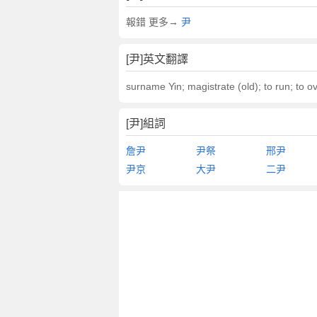
報錯 更多→
尹
[尹]英文翻譯
surname Yin; magistrate (old); to run; to o
[尹]組詞
詹尹
尹祭
邢尹
尹京
大尹
二尹