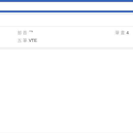
部 首
乛
筆 畫
4
五 筆
VTE