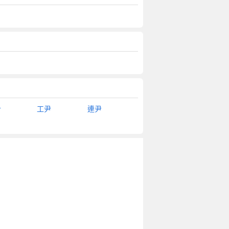
尹
工尹
連尹