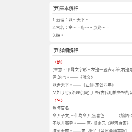
[尹]基本解釋
1.治理
：以～天下。
2.官名
：令～。府～。京兆～。
3.姓。
[尹]詳細解釋
〈動〉
(會意。甲骨文字形。左邊一豎表示筆,右邊是“
尹,治也。——《說文》
以尹天下。——《左傳·定公四年》
又如:尹京(治理京畿);尹祭(古代用於祭祀的
〈名〉
舊時官名
令尹子文,三仕為令尹,無喜色。——《論語·
不以非鄭尹。—— 唐· 柳宗元《柳河東集》
擁至尹前。——宋· 胡仔《苕溪漁隱叢話》