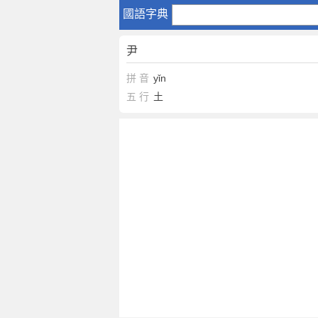
尹
國語字典
尹
拼 音
yǐn
五 行
土