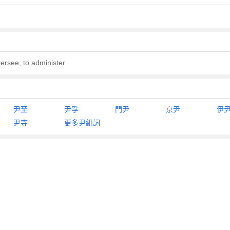
versee; to administer
尹至
尹孚
門尹
京尹
伊
尹寺
更多尹組詞