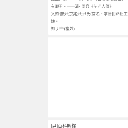
有卿尹。——清· 周容《芋老人傳》
又如:府尹;京兆尹;尹氏(官名。掌管冊命臣工之
姓。
如:尹午(複姓)
[尹]百科解釋