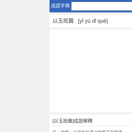
以
成語字典
玉
抵
以玉抵鵲 [yǐ yù dǐ què]
鵲
是
什
麼
意
思
,
以
玉
抵
鵲
的
解
釋
,
[以玉抵鵲]成語解釋
造