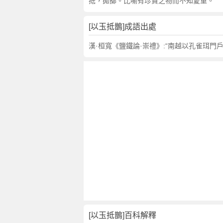
句
抵，拋擲。比喻有珍貴之物而不知愛重。
,
出
[以玉抵鵲]成語出處
處
,
漢·桓寬《鹽鐵論·崇禮》:“南越以孔雀珥門
以
玉
抵
鵲
的
意
思
,
成
語
故
事
,
英
[以玉抵鵲]百科解釋
文