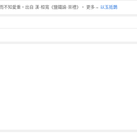
貴之物而不知愛重。出自 漢·桓寬《鹽鐵論·崇禮》。 更多→
以玉抵鵲