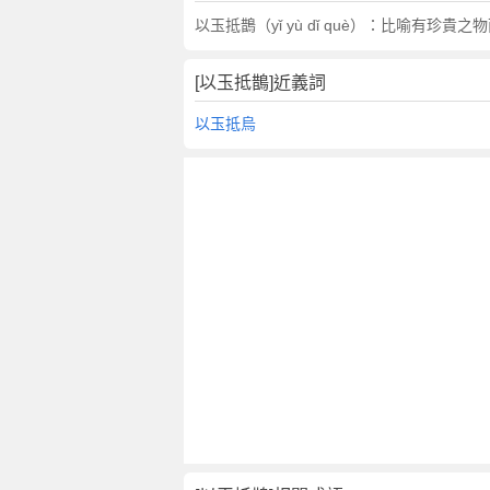
翻
以玉抵鵲（yǐ yù dǐ què）：比喻有珍
譯
[以玉抵鵲]近義詞
以玉抵烏