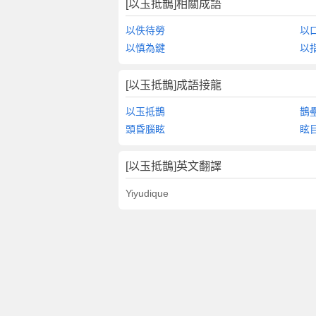
[以玉抵鵲]相關成語
以佚待勞
以
以慎為鍵
以
[以玉抵鵲]成語接龍
以玉抵鵲
鵲
頭昏腦眩
眩
[以玉抵鵲]英文翻譯
Yiyudique