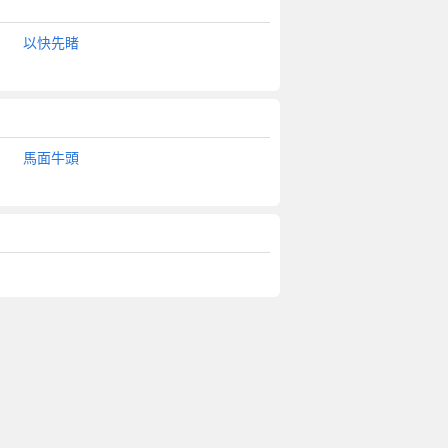
以快先睹
馬面牛頭