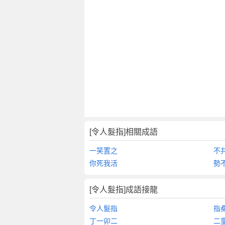
[令人髮指]相關成語
一笑置之
不
你死我活
勢
[令人髮指]成語接龍
令人髮指
指
丁一卯二
二