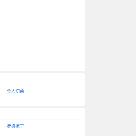
令人切齒
夢撒撩丁