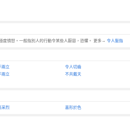
極度憤怒。一般指別人的行動令某些人厭惡，恐懼。 更多→
令人髮指
不兩立
令人切齒
不兩立
不共戴天
高采烈
喜形於色