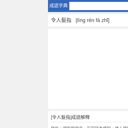
令
成語字典
人
髮
令人髮指 [lìng rén fà zhǐ]
指
是
什
麼
意
思
,
令
人
髮
指
的
解
釋
,
[令人髮指]成語解釋
造