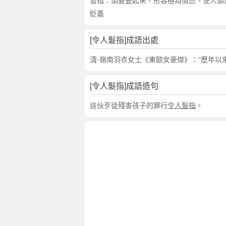
句
發指：頭髮豎起來，形容極為憤怒。使人頭
,
貶義
出
處
[令人髮指]成語出處
,
令
清·嶺南羽衣女士《東歐女豪傑》：“歷年以
人
髮
[令人髮指]成語造句
指
的
這伙歹徒殘害孩子的罪行
令人髮指
。
意
思
,
成
語
故
事
,
英
文