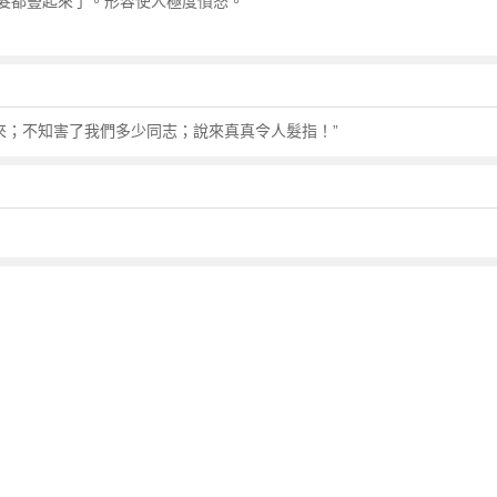
髮都豎起來了。形容使人極度憤怒。
來；不知害了我們多少同志；說來真真令人髮指！”