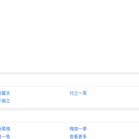
共戴天
付之一笑
不兩立
桑罵槐
槐南一夢
童一馬
查看更多