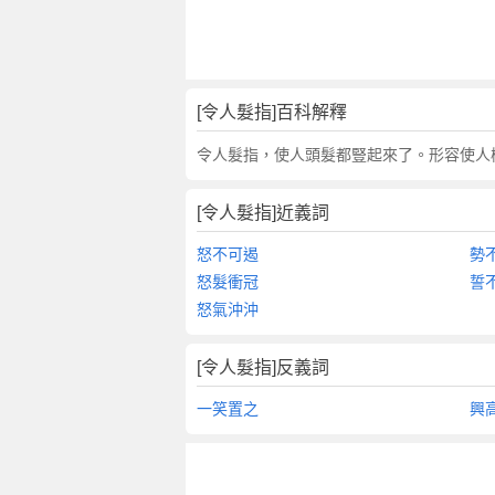
翻
譯
[令人髮指]百科解釋
令人髮指，使人頭髮都豎起來了。形容使人
[令人髮指]近義詞
怒不可遏
勢
怒髮衝冠
誓
怒氣沖沖
[令人髮指]反義詞
一笑置之
興