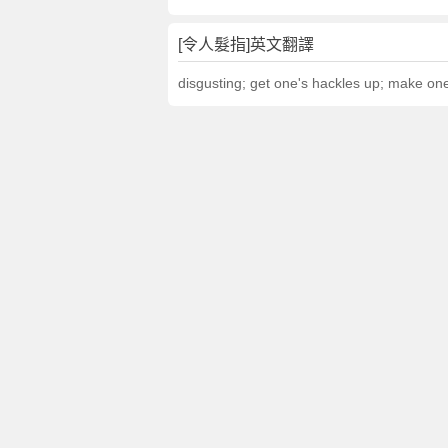
[令人髮指]英文翻譯
disgusting; get one's hackles up; make one