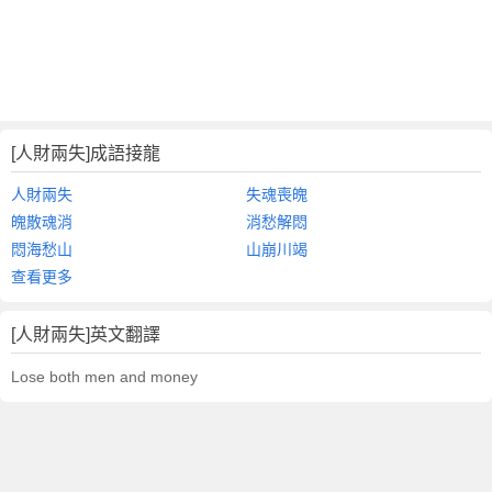
[人財兩失]成語接龍
人財兩失
失魂喪魄
魄散魂消
消愁解悶
悶海愁山
山崩川竭
查看更多
[人財兩失]英文翻譯
Lose both men and money