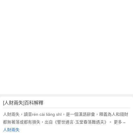
翻
譯
[人財兩失]百科解釋
人財兩失，讀音rén cái liǎng shī，是一個漢語辭彙，釋義為人和錢財
都無著落或都有損失，出自《警世通言·玉堂春落難遇夫》。 更多→
人財兩失