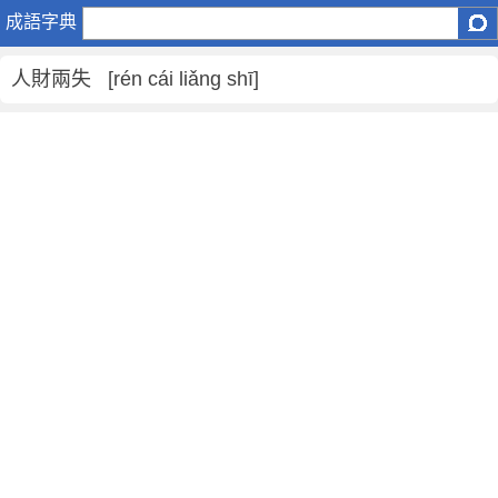
人
成語字典
財
兩
人財兩失 [rén cái liǎng shī]
失
是
什
麼
意
思
,
人
財
兩
失
的
解
釋
,
造