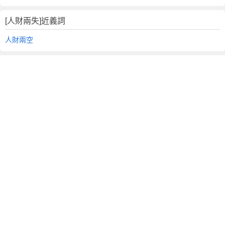
[人財兩失]近義詞
人財兩空