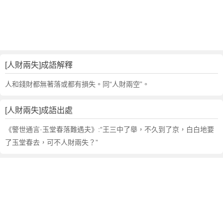
句
,
出
處
,
人
[人財兩失]成語解釋
財
兩
人和錢財都無著落或都有損失。同“人財兩空”。
失
的
[人財兩失]成語出處
意
思
《警世通言·玉堂春落難遇夫》:“王三中了舉，不久到了京，白白地要
,
了玉堂春去，可不人財兩失？”
成
語
故
事
,
英
文