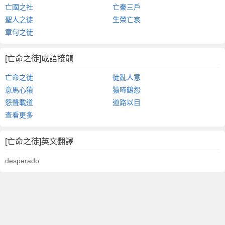
亡國之社
亡秦三戶
聖人之徒
生榮亡哀
章句之徒
[亡命之徒]成語接龍
亡命之徒
徒亂人意
意馬心猿
猿啼鶴怨
怨聲載道
道路以目
查看更多
[亡命之徒]英文翻譯
desperado