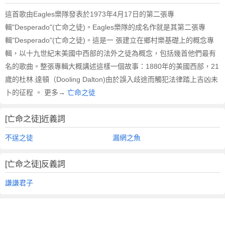
這首歌由Eagles樂隊發表於1973年4月17日的第二張專
輯"Desperado"(亡命之徒)。Eagles樂隊的成名作就是其第二張專
輯"Desperado"(亡命之徒)。這是一 張建立在鄉村樂基礎上的概念專
輯，以十九世紀末美國中西部的法外之徒為概念，包括幾首他們最有
名的歌曲。整張專輯大概講述這樣一個故事：1880年的美國西部，21
歲的杜林.達頓（Dooling Dalton)由於誤入歧途而觸犯法律踏上吉凶未
卜的征程 。 更多→
亡命之徒
[亡命之徒]近義詞
不逞之徒
漏網之魚
[亡命之徒]反義詞
謙謙君子