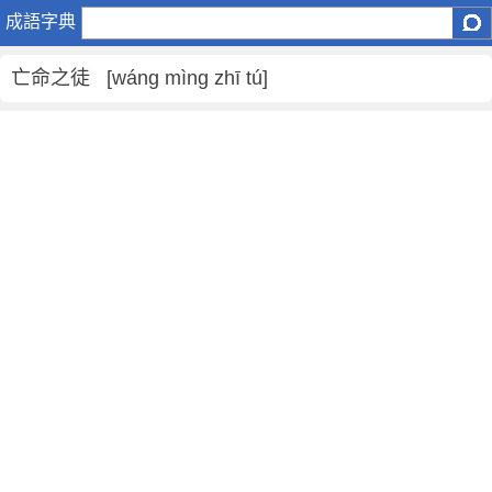
亡
成語字典
命
之
亡命之徒 [wáng mìng zhī tú]
徒
是
什
麼
意
思
,
亡
命
之
徒
的
解
釋
,
造