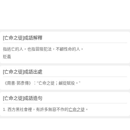
句
,
出
處
,
亡
[亡命之徒]成語解釋
命
之
指逃亡的人。也指冒險犯法，不顧性命的人。
徒
貶義
的
意
[亡命之徒]成語出處
思
,
《周書·郭彥傳》：“亡命之徒；鹹從賦役。”
成
語
[亡命之徒]成語造句
故
事
1. 西方黑社會裡，有許多無惡不作的
亡命之徒
。
,
英
文