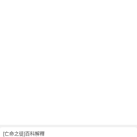
翻
譯
[亡命之徒]百科解釋