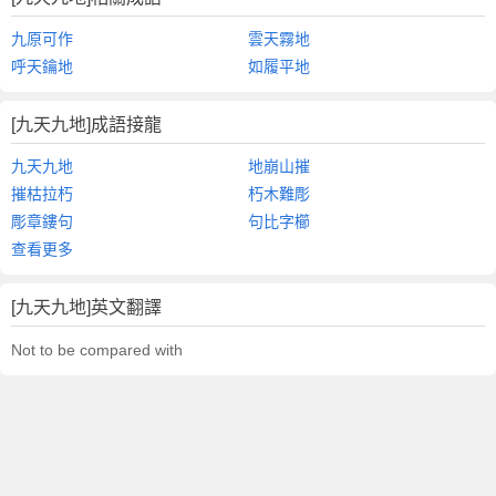
九原可作
雲天霧地
呼天鑰地
如履平地
[九天九地]成語接龍
九天九地
地崩山摧
摧枯拉朽
朽木難彫
彫章鏤句
句比字櫛
查看更多
[九天九地]英文翻譯
Not to be compared with