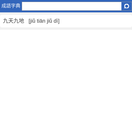
九
成語字典
天
九
九天九地 [jiǔ tiān jiǔ dì]
地
是
什
麼
意
思
,
九
天
九
地
的
解
釋
,
造