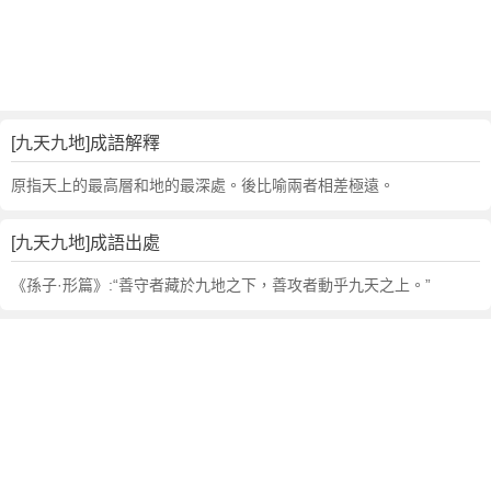
句
,
出
處
,
九
[九天九地]成語解釋
天
九
原指天上的最高層和地的最深處。後比喻兩者相差極遠。
地
的
[九天九地]成語出處
意
思
《孫子·形篇》:“善守者藏於九地之下，善攻者動乎九天之上。”
,
成
語
故
事
,
英
文