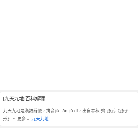
翻
譯
[九天九地]百科解釋
九天九地是漢語辭彙，拼音jiǔ tiān jiǔ dì，出自春秋·齊·孫武《孫子·
形》。 更多→
九天九地