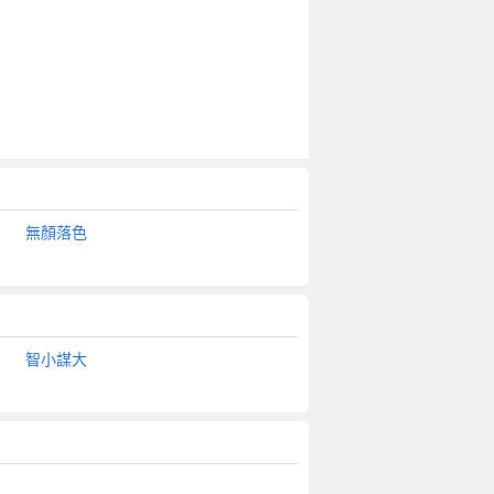
無顏落色
智小謀大