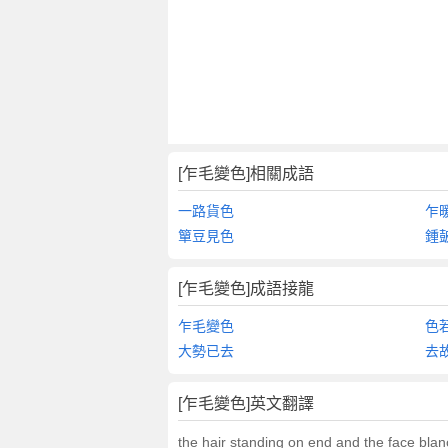
翻
譯
[乍毛變色]相關成語
一路貨色
乍
簞豆見色
鍾
[乍毛變色]成語接龍
乍毛變色
色
大勢已去
去
[乍毛變色]英文翻譯
the hair standing on end and the face blanc