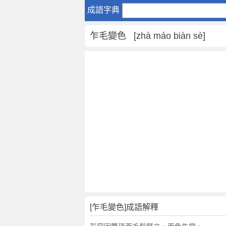
乍
成語字典
毛
變
乍毛變色 [zhà máo biàn sè]
色
是
什
麼
意
思
,
乍
毛
變
色
的
解
釋
,
[乍毛變色]成語解釋
造