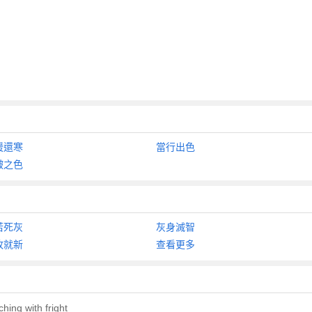
暖還寒
當行出色
皷之色
若死灰
灰身滅智
故就新
查看更多
hing with fright