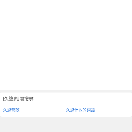
[久違]相關搜尋
久違謦欬
久違什么的詞語