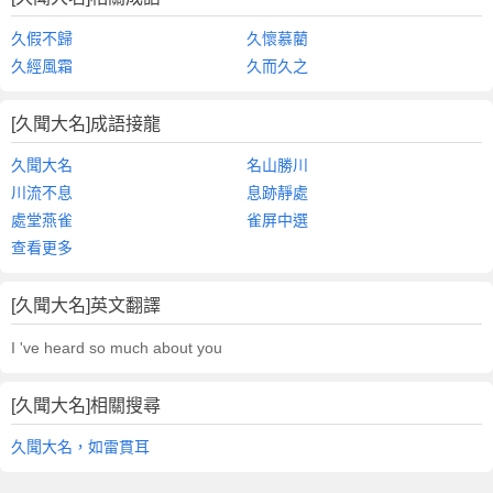
久假不歸
久懷慕藺
久經風霜
久而久之
[久聞大名]成語接龍
久聞大名
名山勝川
川流不息
息跡靜處
處堂燕雀
雀屏中選
查看更多
[久聞大名]英文翻譯
I 've heard so much about you
[久聞大名]相關搜尋
久聞大名，如雷貫耳