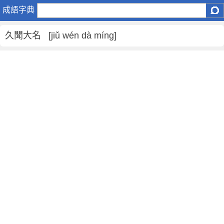
久
成語字典
聞
大
久聞大名 [jiǔ wén dà míng]
名
是
什
麼
意
思
,
久
聞
大
名
的
解
釋
,
造