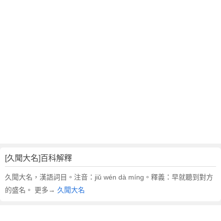
翻
譯
[久聞大名]百科解釋
久聞大名，漢語詞目。注音：jiǔ wén dà míng。釋義：早就聽到對方
的盛名。 更多→
久聞大名