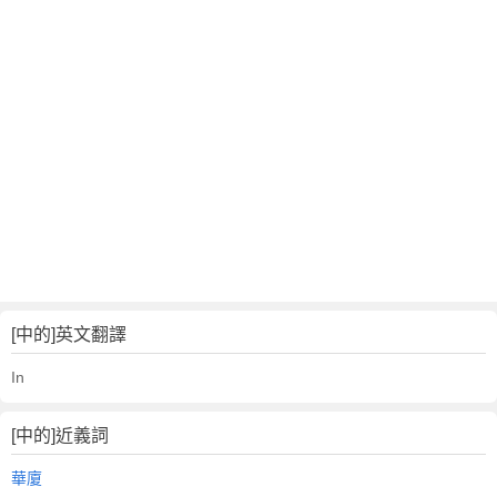
[中的]英文翻譯
In
[中的]近義詞
華廈