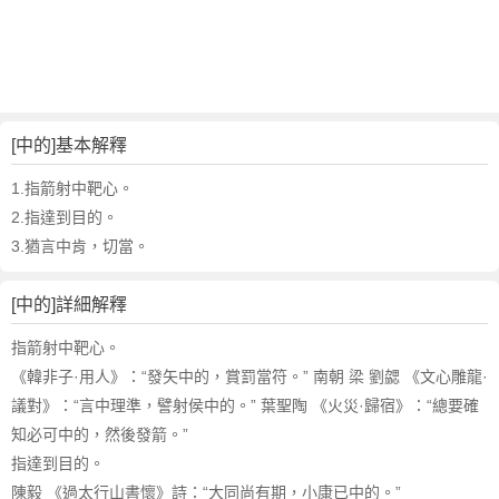
詞
近
義
詞
,
中
[中的]基本解釋
的
的
1.指箭射中靶心。
意
2.指達到目的。
思
3.猶言中肯，切當。
,
中
[中的]詳細解釋
的
的
指箭射中靶心。
英
《韓非子·用人》：“發矢中的，賞罰當符。” 南朝 梁 劉勰 《文心雕龍·
文
議對》：“言中理準，譬射侯中的。” 葉聖陶 《火災·歸宿》：“總要確
翻
譯
知必可中的，然後發箭。”
指達到目的。
陳毅 《過太行山書懷》詩：“大同尚有期，小康已中的。”