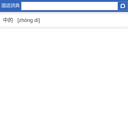
中
國語詞典
的
是
中的 [zhòng dì]
什
麼
意
思
,
中
的
的
解
釋
,
中
的
的
反
義