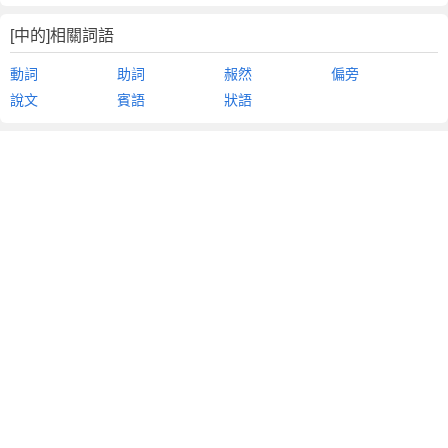
[中的]相關詞語
動詞
助詞
赧然
偏旁
說文
賓語
狀語