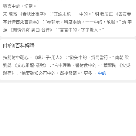
猶言中肯，切當。
宋 陳亮 《春秋比事序》：“其論未能一一中的。” 明 張居正 《答賈春
宇計俺酋死言邊事》：“奉翰示，料度虜情，一一中的，敬服。” 清 李
漁 《閒情偶寄·詞曲·音律》：“言言中的，字字驚人。”
[中的]百科解釋
指箭射中靶心。《韓非子·用人》：“發矢中的，賞罰當符。” 南朝 梁
劉勰 《文心雕龍·議對》：“言中理準，譬射侯中的。” 葉聖陶 《火災·
歸宿》：“總要確知必可中的，然後發箭。” 更多→
中的