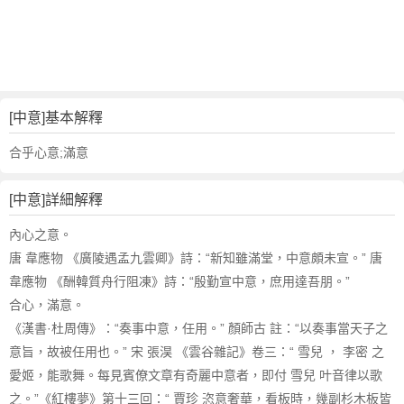
詞
近
義
詞
,
中
[中意]基本解釋
意
的
合乎心意;滿意
意
思
[中意]詳細解釋
,
中
內心之意。
意
唐 韋應物 《廣陵遇孟九雲卿》詩：“新知雖滿堂，中意頗未宣。” 唐
的
韋應物 《酬韓質舟行阻凍》詩：“殷勤宣中意，庶用達吾朋。”
英
合心，滿意。
文
《漢書·杜周傳》：“奏事中意，任用。” 顏師古 註：“以奏事當天子之
翻
譯
意旨，故被任用也。” 宋 張淏 《雲谷雜記》卷三：“ 雪兒 ， 李密 之
愛姬，能歌舞。每見賓僚文章有奇麗中意者，即付 雪兒 叶音律以歌
之。”《紅樓夢》第十三回：“ 賈珍 恣意奢華，看板時，幾副杉木板皆