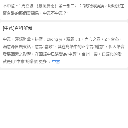
不中意。” 周立波 《暴風驟雨》第一部二四：“我跟你換換，瞅瞅拴在
窗台邊的那個青騍馬，中意不中意？”
[中意]百科解釋
中意，漢語辭彙。拼音：zhòng yì。釋義：1、內心之意。2、合心，
滿意源自廣東話，意為“喜歡”。其在粵語中的正字為“鍾意”，但因語言
發展因素之影響，在國語中已演變為“中意”。台州一帶，口語化的愛
就是用“中意”的辭彙 更多→
中意