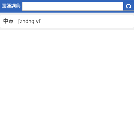
中
國語詞典
意
是
中意 [zhòng yì]
什
麼
意
思
,
中
意
的
解
釋
,
中
意
的
反
義