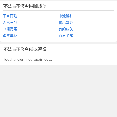
[不法古不修今]相關成語
不言而喻
中流砥柱
入木三分
喜出望外
心猿意馬
有的放矢
望塵莫及
百尺竿頭
[不法古不修今]英文翻譯
Illegal ancient not repair today