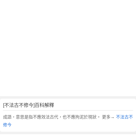
語
故
事
,
英
文
翻
譯
[不法古不修今]百科解釋
成語，意思是指不應效法古代，也不應拘泥於現狀。 更多→
不法古不
修今