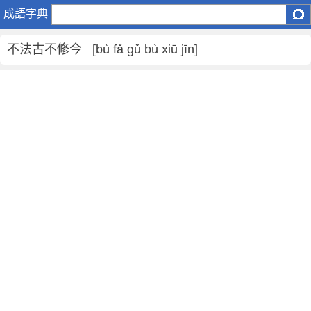
不
成語字典
法
古
不法古不修今 [bù fǎ gǔ bù xiū jīn]
不
修
今
是
什
麼
意
思
,
不
法
古
不
修
今
的