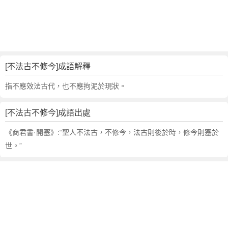
解
釋
,
造
句
,
[不法古不修今]成語解釋
出
處
指不應效法古代，也不應拘泥於現狀。
,
不
[不法古不修今]成語出處
法
古
《商君書·開塞》:“聖人不法古，不修今，法古則後於時，修今則塞於
不
世。”
修
今
的
意
思
,
成