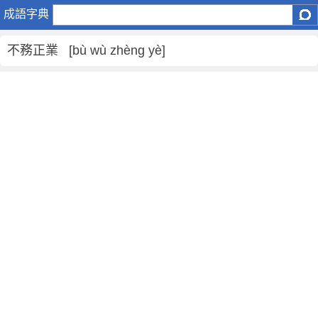
不
成語字典
務
正
不務正業 [bù wù zhèng yè]
業
是
什
麼
意
思
,
不
務
正
業
的
解
釋
,
造