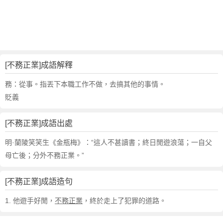
句
,
出
處
,
不
[不務正業]成語解釋
務
正
務：從事。指丟下本職工作不做，去搞其他的事情。
業
貶義
的
意
[不務正業]成語出處
思
,
明·蘭陵笑笑生《金瓶梅》：“這人不甚讀書；終日閒遊浪蕩；一自父
成
母亡後；分外不務正業。”
語
故
[不務正業]成語造句
事
,
1. 他遊手好閒，
不務正業
，終於走上了犯罪的道路。
英
文