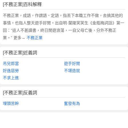
[不務正業]百科解釋
不務正業，成語，作謂語、定語，指丟下本職工作不做，去搞其他的
事情。也指人整天遊手好閒。出自明·蘭陵笑笑生《金瓶梅詞話》第一
回：“這人不甚讀書，終日閒遊浪蕩，一自父母亡後，分外不務正
業。” 更多→
不務正業
[不務正業]近義詞
吊兒郎當
遊手好閒
好逸惡勞
不堪造就
不求上進
[不務正業]反義詞
埋頭苦幹
奮發有為