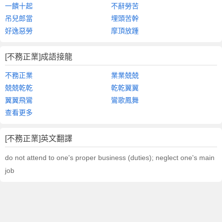
一饋十起
不辭勞苦
吊兒郎當
埋頭苦幹
好逸惡勞
摩頂放踵
[不務正業]成語接龍
不務正業
業業兢兢
兢兢乾乾
乾乾翼翼
翼翼飛鸞
鸞歌鳳舞
查看更多
[不務正業]英文翻譯
do not attend to one's proper business (duties); neglect one's main
job