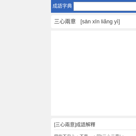
三
成語字典
心
兩
三心兩意 [sān xīn liǎng yì]
意
是
什
麼
意
思
,
三
心
兩
意
的
解
釋
,
[三心兩意]成語解釋
造