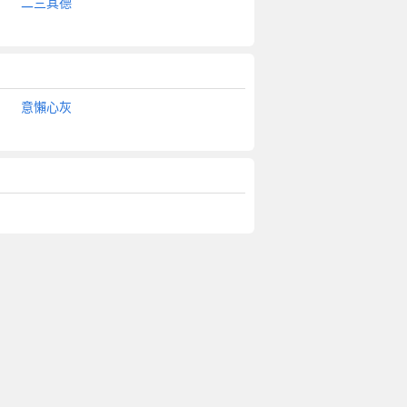
二三其德
意懶心灰