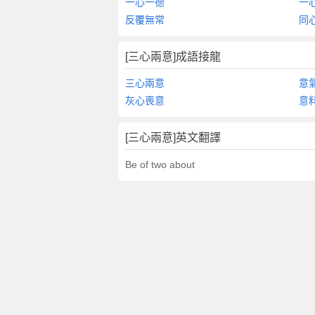
一心一德
一
反覆無常
同
[三心兩意]成語接龍
三心兩意
意
灰心喪意
意
[三心兩意]英文翻譯
Be of two about