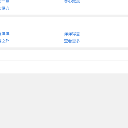
心一意
專心致志
心協力
氣洋洋
洋洋得意
料之外
查看更多