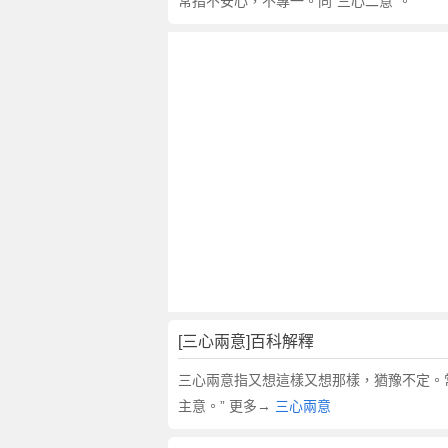
句
常指不安心，不專一。同“三心二意”。
,
出
處
,
三
心
兩
意
的
意
思
,
成
語
[三心兩意]百科解釋
故
事
三心兩意指又想這樣又想那樣，猶豫不定。
,
主意。” 更多→
三心兩意
英
文