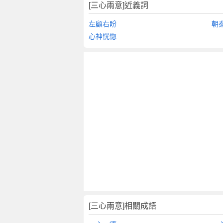
翻
[三心兩意]近義詞
譯
左顧右盼
朝
心神恍惚
[三心兩意]相關成語