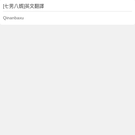
[七男八婿]英文翻譯
Qinanbaxu