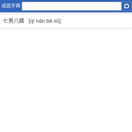
七
成語字典
男
八
七男八婿 [qī nán bā xù]
婿
是
什
麼
意
思
,
七
男
八
婿
的
解
釋
,
造