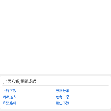
[七男八婿]相關成語
上行下效
勞燕分飛
咄咄逼人
奄奄一息
峰迴路轉
當仁不讓