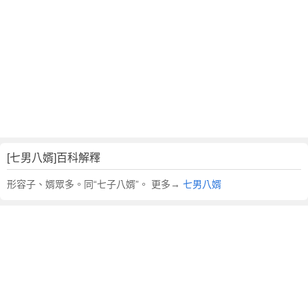
翻
譯
[七男八婿]百科解釋
形容子、婿眾多。同“七子八婿”。 更多→
七男八婿