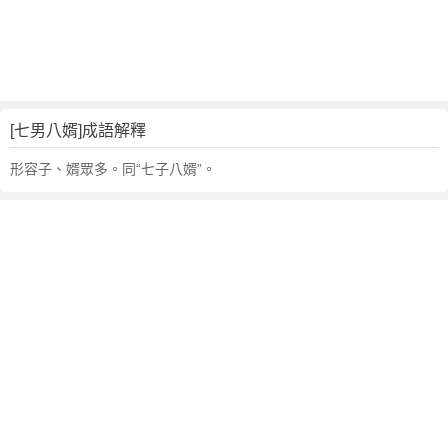
句
,
出
處
,
七
[七男八婿]成語解釋
男
八
形容子、婿眾多。同“七子八婿”。
婿
的
意
思
,
成
語
故
事
,
英
文