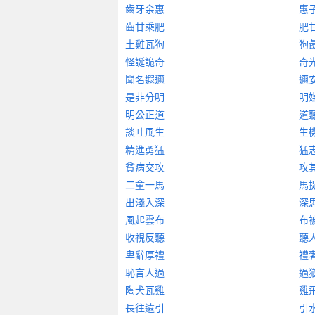
齒牙余惠
惠
齒甘乘肥
肥
土雞瓦狗
狗
怪誕詭奇
奇
聞名遐邇
邇
是非分明
明
明公正道
道
談吐風生
生
精進勇猛
猛
貧病交攻
攻
二童一馬
馬
出淺入深
深
風起雲布
布
收視反聽
聽
卑辭厚禮
禮
恥言人過
過
陶犬瓦雞
雞
長往遠引
引