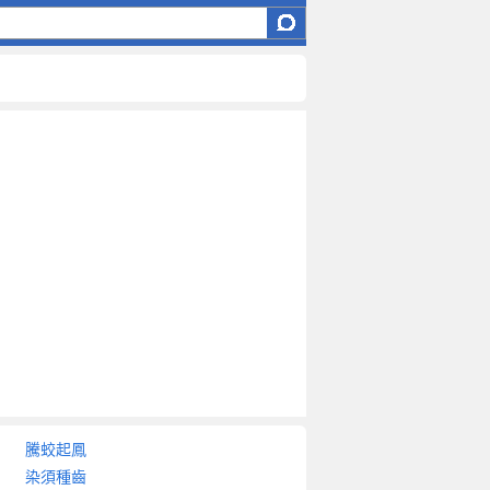
騰蛟起鳳
染須種齒