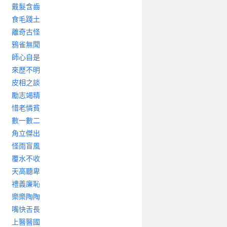
戴髮含齒
食毛踐土
離奇古怪
鴉雀無聞
師心自是
來歷不明
皮相之談
勵志竭精
惜老憐貧
數一數二
角立傑出
怪雨盲風
覆水不收
天高聽卑
禮義廉恥
樂樂陶陶
嘴快舌長
上醫醫國