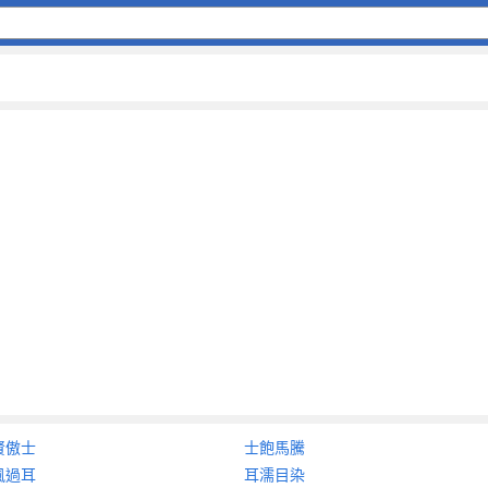
賢傲士
士飽馬騰
風過耳
耳濡目染