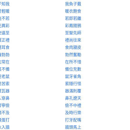
子知我
我負子戴
甘輕暖
暖衣飽食
彘不若
若即若離
光異彩
彩鳳隨鴉
安遠至
至聖先師
媒正禮
禮尚往來
聽耳食
食肉寢皮
機勃勃
勃然奮勵
志常在
在所不惜
其不備
備位充數
捉老鼠
鼠牙雀角
思苦索
索隱行怪
被瓦器
器滿則覆
人穿鼻
鼻孔遼天
奢寧儉
儉不中禮
猶不及
及時行樂
飛蛋打
打牙配嘴
水入牆
牆頭馬上