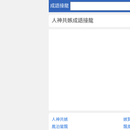
人
成語接龍
神
共
人神共嫉成語接龍
嫉
成
語
接
龍
人
神
共
嫉
-
成
語
詞
典
大
人神共嫉
嫉
全
鳳泊鸞飄
飄